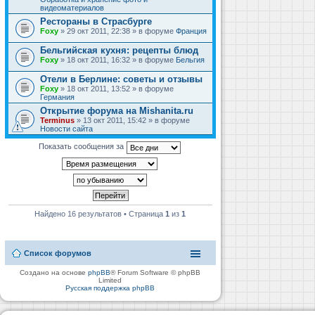
видеоматериалов
Рестораны в Страсбурге
Foxy
» 29 окт 2011, 22:38 » в форуме
Франция
Бельгийская кухня: рецепты блюд
Foxy
» 18 окт 2011, 16:32 » в форуме
Бельгия
Отели в Берлине: советы и отзывы
Foxy
» 18 окт 2011, 13:52 » в форуме
Германия
Открытие форума на Mishanita.ru
Terminus
» 13 окт 2011, 15:42 » в форуме
Новости сайта
Показать сообщения за
Найдено 16 результатов • Страница
1
из
1
Список форумов
Создано на основе
phpBB
® Forum Software © phpBB
Limited
Русская поддержка phpBB