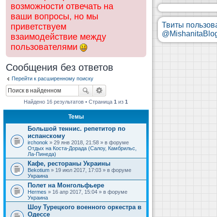
возможности отвечать на
ваши вопросы, но мы
Твиты пользов
приветствуем
@MishanitaBlo
взаимодействие между
пользователями
Сообщения без ответов
Перейти к расширенному поиску
Найдено 16 результатов • Страница
1
из
1
Темы
Большой теннис. репетитор по
испанскому
irchonok
» 29 янв 2018, 21:58 » в форуме
Отдых на Коста-Дорада (Салоу, Камбрильс,
Ла-Пинеда)
Кафе, рестораны Украины
Bekotium
» 19 июл 2017, 17:03 » в форуме
Украина
Полет на Монгольфьере
Hermes
» 16 апр 2017, 15:04 » в форуме
Украина
Шоу Турецкого военного оркестра в
Одессе