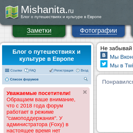
Mishanita.
ru
Блог о путешествиях и культуре в Европе
Заметки
Фотографии
Не забывай 
Блог о путешествиях и
Мы Вкон
культуре в Европе
Мы в Twi
Ссылки
FAQ
Регистрация
Вход
Список форумов
П
Понравилс
ои
Уважаемые посетители!
ск
Обращаем ваше внимание,
что с 2018 года форум
работает в режиме
"самоподдержания". У
администратора (Foxy) в
настоящее время нет