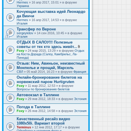
Hermes
» 16 апр 2017, 15:01 » в форуме
Украина
Кочующая выставка идей Леонардо
да Винчи
Hermes
» 16 апр 2017, 14:53 » в форуме
Италия
Трансфер по Вероне
sergeykitov
» 14 сен 2016, 10:45 » в форуме
Италия
ОТДЫХ В САЛОУ!!! Полезные
советы от тех кто здесь живёт...
В
Foxy
» 24 мар 2015, 13:29 » в форуме
Отдых
л
на Коста-Дорада (Салоу, Камбрильс, Ла-
о
Пинеда)
ж
Отзыв: Ним, Авиньон, неизвестный
е
Монпелье и прощай, Марсель
н
и
СВЛ
» 05 май 2014, 16:23 » в форуме
Франция
я
Онлайн-бронирование билетов на
норвежский паром Hurtigruten
Foxy
» 11 мар 2012, 12:53 » в форуме
Вопросы по бронированию билетов
Автовокзал в Таллине
Foxy
» 29 янв 2012, 18:33 » в форуме
Эстония
Погода в Таллине
Foxy
» 26 янв 2012, 14:58 » в форуме
Эстония
Качественный ресайз видео
1080x50i. Вариант второй
Terminus
» 12 янв 2012, 17:17 » в форуме
Обработка и хранение фото и