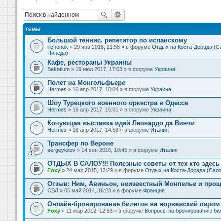
ТЕМЫ
Большой теннис. репетитор по испанскому
irchonok
» 29 янв 2018, 21:58 » в форуме
Отдых на Коста-Дорада (Са
Пинеда)
Кафе, рестораны Украины
Bekotium
» 19 июл 2017, 17:03 » в форуме
Украина
Полет на Монгольфьере
Hermes
» 16 апр 2017, 15:04 » в форуме
Украина
Шоу Турецкого военного оркестра в Одессе
Hermes
» 16 апр 2017, 15:01 » в форуме
Украина
Кочующая выставка идей Леонардо да Винчи
Hermes
» 16 апр 2017, 14:53 » в форуме
Италия
Трансфер по Вероне
sergeykitov
» 14 сен 2016, 10:45 » в форуме
Италия
ОТДЫХ В САЛОУ!!! Полезные советы от тех кто здесь 
Foxy
» 24 мар 2015, 13:29 » в форуме
Отдых на Коста-Дорада (Сало
Отзыв: Ним, Авиньон, неизвестный Монпелье и прощ
СВЛ
» 05 май 2014, 16:23 » в форуме
Франция
Онлайн-бронирование билетов на норвежский паром 
Foxy
» 11 мар 2012, 12:53 » в форуме
Вопросы по бронированию би