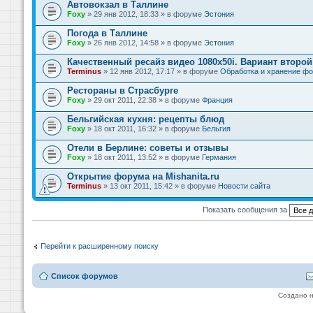
Автовокзал в Таллине
Foxy
» 29 янв 2012, 18:33 » в форуме
Эстония
Погода в Таллине
Foxy
» 26 янв 2012, 14:58 » в форуме
Эстония
Качественный ресайз видео 1080x50i. Вариант второй
Terminus
» 12 янв 2012, 17:17 » в форуме
Обработка и хранение фо
Рестораны в Страсбурге
Foxy
» 29 окт 2011, 22:38 » в форуме
Франция
Бельгийская кухня: рецепты блюд
Foxy
» 18 окт 2011, 16:32 » в форуме
Бельгия
Отели в Берлине: советы и отзывы
Foxy
» 18 окт 2011, 13:52 » в форуме
Германия
Открытие форума на Mishanita.ru
Terminus
» 13 окт 2011, 15:42 » в форуме
Новости сайта
Показать сообщения за
Перейти к расширенному поиску
Список форумов
Создано 