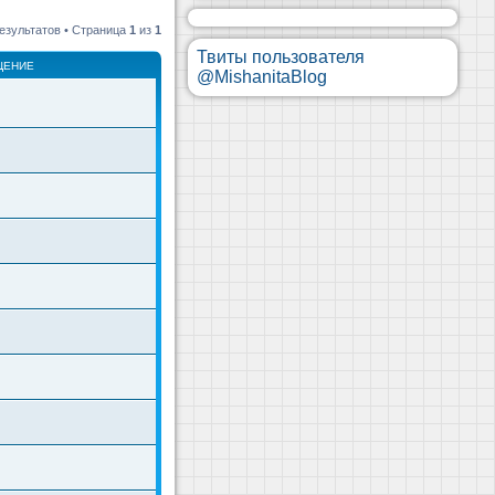
езультатов • Страница
1
из
1
Твиты пользователя
ЩЕНИЕ
@MishanitaBlog