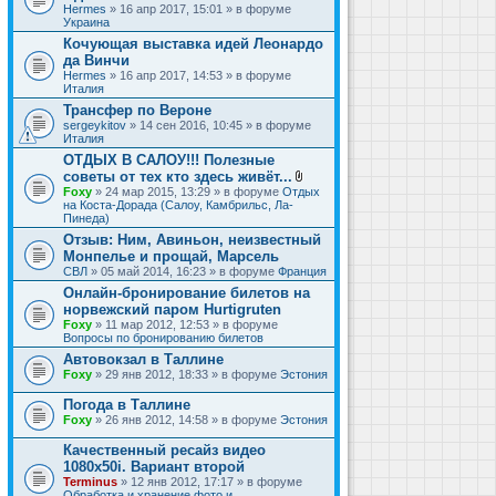
Hermes
» 16 апр 2017, 15:01 » в форуме
Украина
Кочующая выставка идей Леонардо
да Винчи
Hermes
» 16 апр 2017, 14:53 » в форуме
Италия
Трансфер по Вероне
sergeykitov
» 14 сен 2016, 10:45 » в форуме
Италия
ОТДЫХ В САЛОУ!!! Полезные
советы от тех кто здесь живёт...
В
Foxy
» 24 мар 2015, 13:29 » в форуме
Отдых
л
на Коста-Дорада (Салоу, Камбрильс, Ла-
о
Пинеда)
ж
Отзыв: Ним, Авиньон, неизвестный
е
Монпелье и прощай, Марсель
н
и
СВЛ
» 05 май 2014, 16:23 » в форуме
Франция
я
Онлайн-бронирование билетов на
норвежский паром Hurtigruten
Foxy
» 11 мар 2012, 12:53 » в форуме
Вопросы по бронированию билетов
Автовокзал в Таллине
Foxy
» 29 янв 2012, 18:33 » в форуме
Эстония
Погода в Таллине
Foxy
» 26 янв 2012, 14:58 » в форуме
Эстония
Качественный ресайз видео
1080x50i. Вариант второй
Terminus
» 12 янв 2012, 17:17 » в форуме
Обработка и хранение фото и