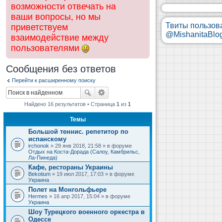
возможности отвечать на
ваши вопросы, но мы
Твиты пользов
приветствуем
@MishanitaBlo
взаимодействие между
пользователями
Сообщения без ответов
Перейти к расширенному поиску
Найдено 16 результатов • Страница
1
из
1
Темы
Большой теннис. репетитор по
испанскому
irchonok
» 29 янв 2018, 21:58 » в форуме
Отдых на Коста-Дорада (Салоу, Камбрильс,
Ла-Пинеда)
Кафе, рестораны Украины
Bekotium
» 19 июл 2017, 17:03 » в форуме
Украина
Полет на Монгольфьере
Hermes
» 16 апр 2017, 15:04 » в форуме
Украина
Шоу Турецкого военного оркестра в
Одессе