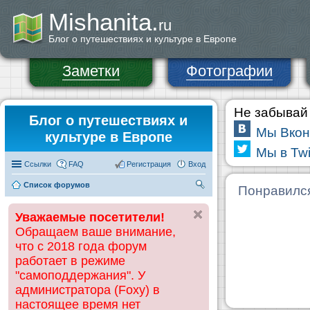
Mishanita.
ru
Блог о путешествиях и культуре в Европе
Заметки
Фотографии
Не забывай 
Блог о путешествиях и
Мы Вкон
культуре в Европе
Мы в Twi
Ссылки
FAQ
Регистрация
Вход
Список форумов
П
Понравилс
ои
Уважаемые посетители!
ск
Обращаем ваше внимание,
что с 2018 года форум
работает в режиме
"самоподдержания". У
администратора (Foxy) в
настоящее время нет