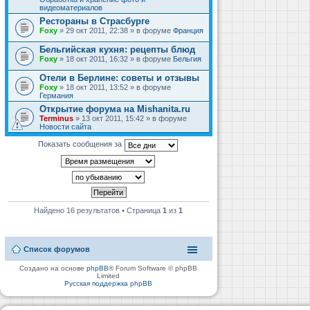
видеоматериалов
Рестораны в Страсбурге
Foxy
» 29 окт 2011, 22:38 » в форуме
Франция
Бельгийская кухня: рецепты блюд
Foxy
» 18 окт 2011, 16:32 » в форуме
Бельгия
Отели в Берлине: советы и отзывы
Foxy
» 18 окт 2011, 13:52 » в форуме
Германия
Открытие форума на Mishanita.ru
Terminus
» 13 окт 2011, 15:42 » в форуме
Новости сайта
Показать сообщения за
Найдено 16 результатов • Страница
1
из
1
Список форумов
Создано на основе
phpBB
® Forum Software © phpBB
Limited
Русская поддержка phpBB