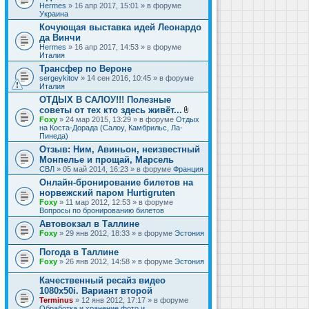
Hermes
» 16 апр 2017, 15:01 » в форуме
Украина
Кочующая выставка идей Леонардо
да Винчи
Hermes
» 16 апр 2017, 14:53 » в форуме
Италия
Трансфер по Вероне
sergeykitov
» 14 сен 2016, 10:45 » в форуме
Италия
ОТДЫХ В САЛОУ!!! Полезные
советы от тех кто здесь живёт...
В
Foxy
» 24 мар 2015, 13:29 » в форуме
Отдых
л
на Коста-Дорада (Салоу, Камбрильс, Ла-
о
Пинеда)
ж
Отзыв: Ним, Авиньон, неизвестный
е
Монпелье и прощай, Марсель
н
и
СВЛ
» 05 май 2014, 16:23 » в форуме
Франция
я
Онлайн-бронирование билетов на
норвежский паром Hurtigruten
Foxy
» 11 мар 2012, 12:53 » в форуме
Вопросы по бронированию билетов
Автовокзал в Таллине
Foxy
» 29 янв 2012, 18:33 » в форуме
Эстония
Погода в Таллине
Foxy
» 26 янв 2012, 14:58 » в форуме
Эстония
Качественный ресайз видео
1080x50i. Вариант второй
Terminus
» 12 янв 2012, 17:17 » в форуме
Обработка и хранение фото и