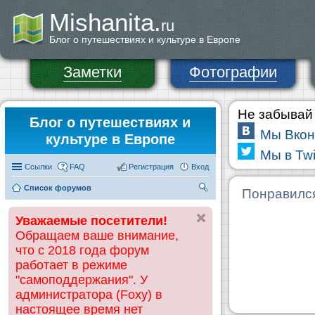
Mishanita.
ru
Блог о путешествиях и культуре в Европе
Заметки
Фотографии
Не забывай 
Блог о путешествиях и
Мы Вкон
культуре в Европе
Мы в Twi
Ссылки
FAQ
Регистрация
Вход
Список форумов
П
Понравилс
ои
Уважаемые посетители!
ск
Обращаем ваше внимание,
что с 2018 года форум
работает в режиме
"самоподдержания". У
администратора (Foxy) в
настоящее время нет