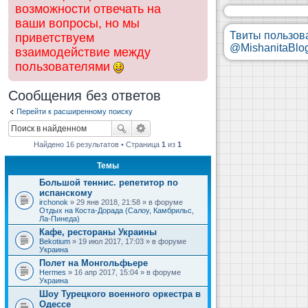
возможности отвечать на
ваши вопросы, но мы
Твиты пользов
приветствуем
@MishanitaBlo
взаимодействие между
пользователями
Сообщения без ответов
Перейти к расширенному поиску
Найдено 16 результатов • Страница
1
из
1
Темы
Большой теннис. репетитор по
испанскому
irchonok
» 29 янв 2018, 21:58 » в форуме
Отдых на Коста-Дорада (Салоу, Камбрильс,
Ла-Пинеда)
Кафе, рестораны Украины
Bekotium
» 19 июл 2017, 17:03 » в форуме
Украина
Полет на Монгольфьере
Hermes
» 16 апр 2017, 15:04 » в форуме
Украина
Шоу Турецкого военного оркестра в
Одессе