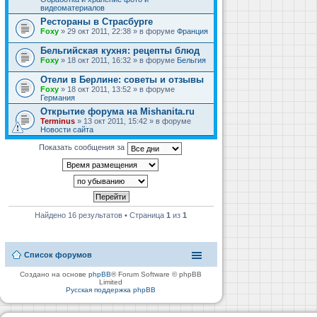
видеоматериалов
Рестораны в Страсбурге
Foxy
» 29 окт 2011, 22:38 » в форуме
Франция
Бельгийская кухня: рецепты блюд
Foxy
» 18 окт 2011, 16:32 » в форуме
Бельгия
Отели в Берлине: советы и отзывы
Foxy
» 18 окт 2011, 13:52 » в форуме
Германия
Открытие форума на Mishanita.ru
Terminus
» 13 окт 2011, 15:42 » в форуме
Новости сайта
Показать сообщения за
Найдено 16 результатов • Страница
1
из
1
Список форумов
Создано на основе
phpBB
® Forum Software © phpBB
Limited
Русская поддержка phpBB