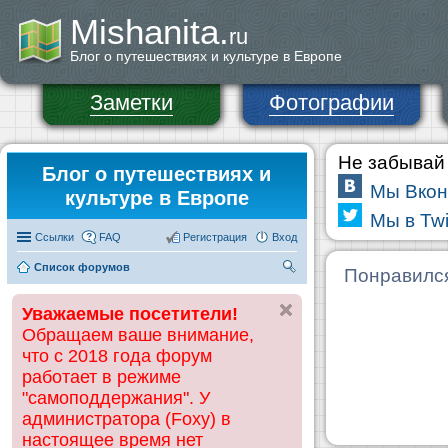
Mishanita.
ru
Блог о путешествиях и культуре в Европе
Заметки
Фотографии
Не забывай 
Блог о путешествиях и
Мы Вкон
культуре в Европе
Мы в Twi
Ссылки
FAQ
Регистрация
Вход
Список форумов
П
Понравилс
ои
Уважаемые посетители!
ск
Обращаем ваше внимание,
что с 2018 года форум
работает в режиме
"самоподдержания". У
администратора (Foxy) в
настоящее время нет