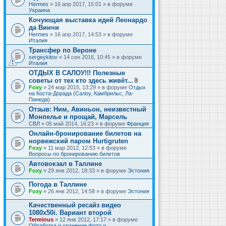
Hermes
» 16 апр 2017, 15:01 » в форуме
Украина
Кочующая выставка идей Леонардо
да Винчи
Hermes
» 16 апр 2017, 14:53 » в форуме
Италия
Трансфер по Вероне
sergeykitov
» 14 сен 2016, 10:45 » в форуме
Италия
ОТДЫХ В САЛОУ!!! Полезные
советы от тех кто здесь живёт...
В
Foxy
» 24 мар 2015, 13:29 » в форуме
Отдых
л
на Коста-Дорада (Салоу, Камбрильс, Ла-
о
Пинеда)
ж
Отзыв: Ним, Авиньон, неизвестный
е
Монпелье и прощай, Марсель
н
и
СВЛ
» 05 май 2014, 16:23 » в форуме
Франция
я
Онлайн-бронирование билетов на
норвежский паром Hurtigruten
Foxy
» 11 мар 2012, 12:53 » в форуме
Вопросы по бронированию билетов
Автовокзал в Таллине
Foxy
» 29 янв 2012, 18:33 » в форуме
Эстония
Погода в Таллине
Foxy
» 26 янв 2012, 14:58 » в форуме
Эстония
Качественный ресайз видео
1080x50i. Вариант второй
Terminus
» 12 янв 2012, 17:17 » в форуме
Обработка и хранение фото и