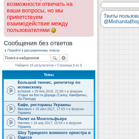
возможности отвечать на
ваши вопросы, но мы
Твиты пользов
приветствуем
@MishanitaBlo
взаимодействие между
пользователями
Сообщения без ответов
Перейти к расширенному поиску
Найдено 16 результатов • Страница
1
из
1
Темы
Большой теннис. репетитор по
испанскому
irchonok
» 29 янв 2018, 21:58 » в форуме
Отдых на Коста-Дорада (Салоу, Камбрильс,
Ла-Пинеда)
Кафе, рестораны Украины
Bekotium
» 19 июл 2017, 17:03 » в форуме
Украина
Полет на Монгольфьере
Hermes
» 16 апр 2017, 15:04 » в форуме
Украина
Шоу Турецкого военного оркестра в
Одессе