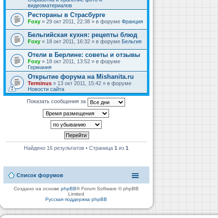
видеоматериалов
Рестораны в Страсбурге
Foxy
» 29 окт 2011, 22:38 » в форуме
Франция
Бельгийская кухня: рецепты блюд
Foxy
» 18 окт 2011, 16:32 » в форуме
Бельгия
Отели в Берлине: советы и отзывы
Foxy
» 18 окт 2011, 13:52 » в форуме
Германия
Открытие форума на Mishanita.ru
Terminus
» 13 окт 2011, 15:42 » в форуме
Новости сайта
Показать сообщения за
Найдено 16 результатов • Страница
1
из
1
Список форумов
Создано на основе
phpBB
® Forum Software © phpBB
Limited
Русская поддержка phpBB