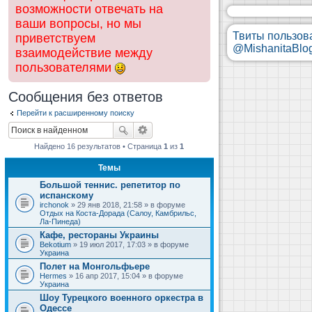
возможности отвечать на
ваши вопросы, но мы
Твиты пользов
приветствуем
@MishanitaBlo
взаимодействие между
пользователями
Сообщения без ответов
Перейти к расширенному поиску
Найдено 16 результатов • Страница
1
из
1
Темы
Большой теннис. репетитор по
испанскому
irchonok
» 29 янв 2018, 21:58 » в форуме
Отдых на Коста-Дорада (Салоу, Камбрильс,
Ла-Пинеда)
Кафе, рестораны Украины
Bekotium
» 19 июл 2017, 17:03 » в форуме
Украина
Полет на Монгольфьере
Hermes
» 16 апр 2017, 15:04 » в форуме
Украина
Шоу Турецкого военного оркестра в
Одессе