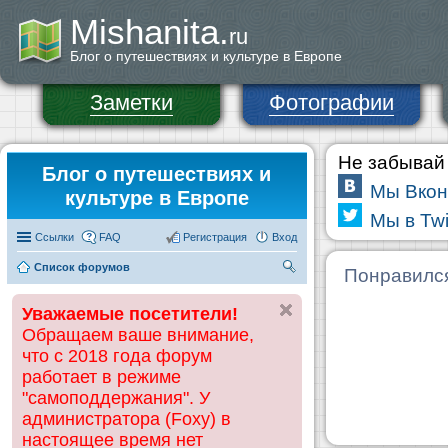
Mishanita.
ru
Блог о путешествиях и культуре в Европе
Заметки
Фотографии
Не забывай 
Блог о путешествиях и
Мы Вкон
культуре в Европе
Мы в Twi
Ссылки
FAQ
Регистрация
Вход
Список форумов
П
Понравилс
ои
Уважаемые посетители!
ск
Обращаем ваше внимание,
что с 2018 года форум
работает в режиме
"самоподдержания". У
администратора (Foxy) в
настоящее время нет