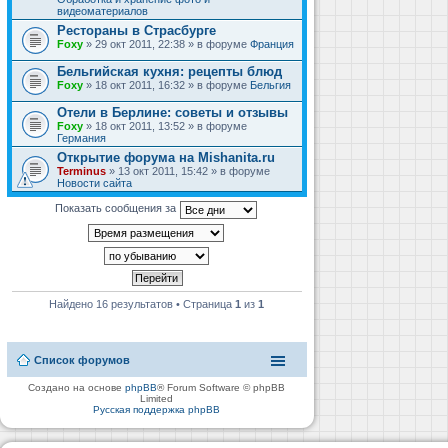
видеоматериалов
Рестораны в Страсбурге
Foxy
» 29 окт 2011, 22:38 » в форуме
Франция
Бельгийская кухня: рецепты блюд
Foxy
» 18 окт 2011, 16:32 » в форуме
Бельгия
Отели в Берлине: советы и отзывы
Foxy
» 18 окт 2011, 13:52 » в форуме
Германия
Открытие форума на Mishanita.ru
Terminus
» 13 окт 2011, 15:42 » в форуме
Новости сайта
Показать сообщения за
Найдено 16 результатов • Страница
1
из
1
Список форумов
Создано на основе
phpBB
® Forum Software © phpBB
Limited
Русская поддержка phpBB