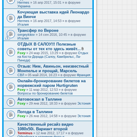
Hermes
» 16 апр 2017, 15:01 » в форуме
Украина
Кочующая выставка идей Леонардо
да Винчи
Hermes
» 16 апр 2017, 14:53 » в форуме
Италия
Трансфер по Вероне
sergeykitov
» 14 сен 2016, 10:45 » в форуме
Италия
ОТДЫХ В САЛОУ!!! Полезные
советы от тех кто здесь живёт...
В
Foxy
» 24 мар 2015, 13:29 » в форуме
Отдых
л
на Коста-Дорада (Салоу, Камбрильс, Ла-
о
Пинеда)
ж
Отзыв: Ним, Авиньон, неизвестный
е
Монпелье и прощай, Марсель
н
и
СВЛ
» 05 май 2014, 16:23 » в форуме
Франция
я
Онлайн-бронирование билетов на
норвежский паром Hurtigruten
Foxy
» 11 мар 2012, 12:53 » в форуме
Вопросы по бронированию билетов
Автовокзал в Таллине
Foxy
» 29 янв 2012, 18:33 » в форуме
Эстония
Погода в Таллине
Foxy
» 26 янв 2012, 14:58 » в форуме
Эстония
Качественный ресайз видео
1080x50i. Вариант второй
Terminus
» 12 янв 2012, 17:17 » в форуме
Обработка и хранение фото и