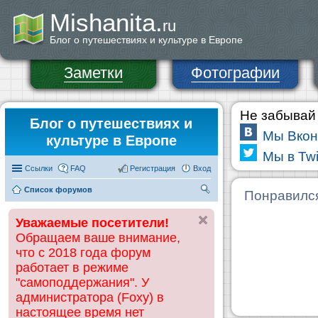
Mishanita.
ru
Блог о путешествиях и культуре в Европе
Заметки
Фотографии
Не забывай 
Блог о путешествиях и
Мы Вкон
культуре в Европе
Мы в Twi
Ссылки
FAQ
Регистрация
Вход
Список форумов
П
Понравилс
ои
Уважаемые посетители!
ск
Обращаем ваше внимание,
что с 2018 года форум
работает в режиме
"самоподдержания". У
администратора (Foxy) в
настоящее время нет