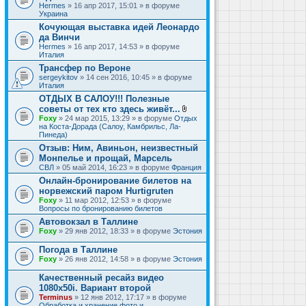
Hermes
» 16 апр 2017, 15:01 » в форуме
Украина
Кочующая выставка идей Леонардо
да Винчи
Hermes
» 16 апр 2017, 14:53 » в форуме
Италия
Трансфер по Вероне
sergeykitov
» 14 сен 2016, 10:45 » в форуме
Италия
ОТДЫХ В САЛОУ!!! Полезные
советы от тех кто здесь живёт...
В
Foxy
» 24 мар 2015, 13:29 » в форуме
Отдых
л
на Коста-Дорада (Салоу, Камбрильс, Ла-
о
Пинеда)
ж
Отзыв: Ним, Авиньон, неизвестный
е
Монпелье и прощай, Марсель
н
и
СВЛ
» 05 май 2014, 16:23 » в форуме
Франция
я
Онлайн-бронирование билетов на
норвежский паром Hurtigruten
Foxy
» 11 мар 2012, 12:53 » в форуме
Вопросы по бронированию билетов
Автовокзал в Таллине
Foxy
» 29 янв 2012, 18:33 » в форуме
Эстония
Погода в Таллине
Foxy
» 26 янв 2012, 14:58 » в форуме
Эстония
Качественный ресайз видео
1080x50i. Вариант второй
Terminus
» 12 янв 2012, 17:17 » в форуме
Обработка и хранение фото и