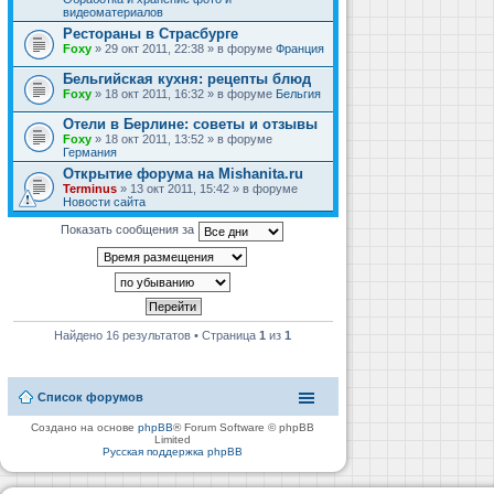
видеоматериалов
Рестораны в Страсбурге
Foxy
» 29 окт 2011, 22:38 » в форуме
Франция
Бельгийская кухня: рецепты блюд
Foxy
» 18 окт 2011, 16:32 » в форуме
Бельгия
Отели в Берлине: советы и отзывы
Foxy
» 18 окт 2011, 13:52 » в форуме
Германия
Открытие форума на Mishanita.ru
Terminus
» 13 окт 2011, 15:42 » в форуме
Новости сайта
Показать сообщения за
Найдено 16 результатов • Страница
1
из
1
Список форумов
Создано на основе
phpBB
® Forum Software © phpBB
Limited
Русская поддержка phpBB