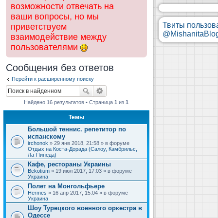
возможности отвечать на
ваши вопросы, но мы
Твиты пользов
приветствуем
@MishanitaBlo
взаимодействие между
пользователями
Сообщения без ответов
Перейти к расширенному поиску
Найдено 16 результатов • Страница
1
из
1
Темы
Большой теннис. репетитор по
испанскому
irchonok
» 29 янв 2018, 21:58 » в форуме
Отдых на Коста-Дорада (Салоу, Камбрильс,
Ла-Пинеда)
Кафе, рестораны Украины
Bekotium
» 19 июл 2017, 17:03 » в форуме
Украина
Полет на Монгольфьере
Hermes
» 16 апр 2017, 15:04 » в форуме
Украина
Шоу Турецкого военного оркестра в
Одессе