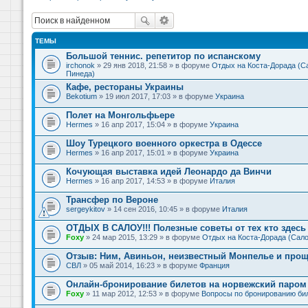
ТЕМЫ
Большой теннис. репетитор по испанскому
irchonok
» 29 янв 2018, 21:58 » в форуме
Отдых на Коста-Дорада (Са
Пинеда)
Кафе, рестораны Украины
Bekotium
» 19 июл 2017, 17:03 » в форуме
Украина
Полет на Монгольфьере
Hermes
» 16 апр 2017, 15:04 » в форуме
Украина
Шоу Турецкого военного оркестра в Одессе
Hermes
» 16 апр 2017, 15:01 » в форуме
Украина
Кочующая выставка идей Леонардо да Винчи
Hermes
» 16 апр 2017, 14:53 » в форуме
Италия
Трансфер по Вероне
sergeykitov
» 14 сен 2016, 10:45 » в форуме
Италия
ОТДЫХ В САЛОУ!!! Полезные советы от тех кто здесь 
Foxy
» 24 мар 2015, 13:29 » в форуме
Отдых на Коста-Дорада (Сало
Отзыв: Ним, Авиньон, неизвестный Монпелье и прощ
СВЛ
» 05 май 2014, 16:23 » в форуме
Франция
Онлайн-бронирование билетов на норвежский паром 
Foxy
» 11 мар 2012, 12:53 » в форуме
Вопросы по бронированию би