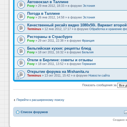
Автовокзал в Таллине
Foxy
» 29 янв 2012, 18:33 » в форуме
Эстония
Погода в Таллине
Foxy
» 26 янв 2012, 14:58 » в форуме
Эстония
Качественный ресайз видео 1080x50i. Вариант второй
Terminus
» 12 янв 2012, 17:17 » в форуме
Обработка и хранение фо
Рестораны в Страсбурге
Foxy
» 29 окт 2011, 22:38 » в форуме
Франция
Бельгийская кухня: рецепты блюд
Foxy
» 18 окт 2011, 16:32 » в форуме
Бельгия
Отели в Берлине: советы и отзывы
Foxy
» 18 окт 2011, 13:52 » в форуме
Германия
Открытие форума на Mishanita.ru
Terminus
» 13 окт 2011, 15:42 » в форуме
Новости сайта
Показать сообщения за
Перейти к расширенному поиску
Список форумов
Создано 