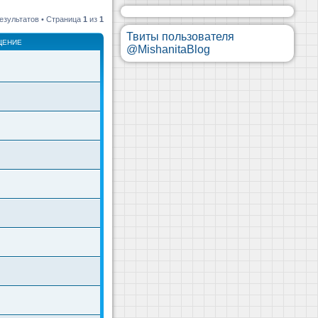
езультатов • Страница
1
из
1
Твиты пользователя
ЩЕНИЕ
@MishanitaBlog