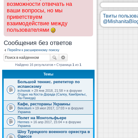
возможности отвечать на
ваши вопросы, но мы
Твиты пользов
приветствуем
@MishanitaBlo
взаимодействие между
пользователями
Сообщения без ответов
Перейти к расширенному поиску
Найдено 16 результатов • Страница
1
из
1
Темы
Большой теннис. репетитор по
испанскому
irchonok
» 29 янв 2018, 21:58 » в форуме
Отдых на Коста-Дорада (Салоу, Камбрильс,
Ла-Пинеда)
Кафе, рестораны Украины
Bekotium
» 19 июл 2017, 17:03 » в форуме
Украина
Полет на Монгольфьере
Hermes
» 16 апр 2017, 15:04 » в форуме
Украина
Шоу Турецкого военного оркестра в
Одессе