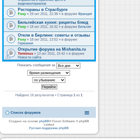
видеоматериалов
Рестораны в Страсбурге
Foxy
» 29 окт 2011, 22:38 » в форуме
Франция
Бельгийская кухня: рецепты блюд
Foxy
» 18 окт 2011, 16:32 » в форуме
Бельгия
Отели в Берлине: советы и отзывы
Foxy
» 18 окт 2011, 13:52 » в форуме
Германия
Открытие форума на Mishanita.ru
Terminus
» 13 окт 2011, 15:42 » в форуме
Новости сайта
Показать сообщения за
Найдено 16 результатов • Страница
1
из
1
Список форумов
Создано на основе
phpBB
® Forum Software © phpBB
Limited
Русская поддержка phpBB