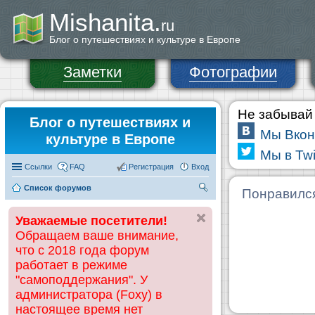
Mishanita.
ru
Блог о путешествиях и культуре в Европе
Заметки
Фотографии
Не забывай 
Блог о путешествиях и
Мы Вкон
культуре в Европе
Мы в Twi
Ссылки
FAQ
Регистрация
Вход
Список форумов
П
Понравилс
ои
Уважаемые посетители!
ск
Обращаем ваше внимание,
что с 2018 года форум
работает в режиме
"самоподдержания". У
администратора (Foxy) в
настоящее время нет