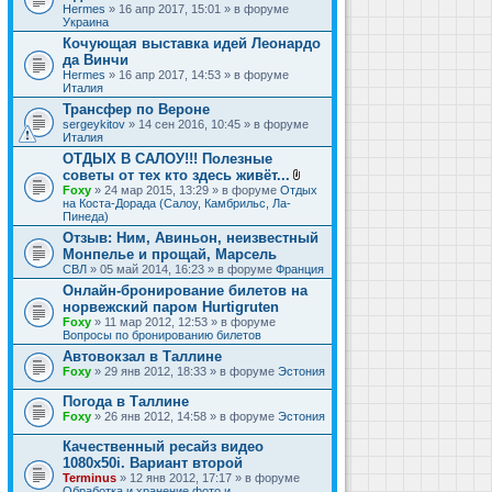
Hermes
» 16 апр 2017, 15:01 » в форуме
Украина
Кочующая выставка идей Леонардо
да Винчи
Hermes
» 16 апр 2017, 14:53 » в форуме
Италия
Трансфер по Вероне
sergeykitov
» 14 сен 2016, 10:45 » в форуме
Италия
ОТДЫХ В САЛОУ!!! Полезные
советы от тех кто здесь живёт...
В
Foxy
» 24 мар 2015, 13:29 » в форуме
Отдых
л
на Коста-Дорада (Салоу, Камбрильс, Ла-
о
Пинеда)
ж
Отзыв: Ним, Авиньон, неизвестный
е
Монпелье и прощай, Марсель
н
и
СВЛ
» 05 май 2014, 16:23 » в форуме
Франция
я
Онлайн-бронирование билетов на
норвежский паром Hurtigruten
Foxy
» 11 мар 2012, 12:53 » в форуме
Вопросы по бронированию билетов
Автовокзал в Таллине
Foxy
» 29 янв 2012, 18:33 » в форуме
Эстония
Погода в Таллине
Foxy
» 26 янв 2012, 14:58 » в форуме
Эстония
Качественный ресайз видео
1080x50i. Вариант второй
Terminus
» 12 янв 2012, 17:17 » в форуме
Обработка и хранение фото и