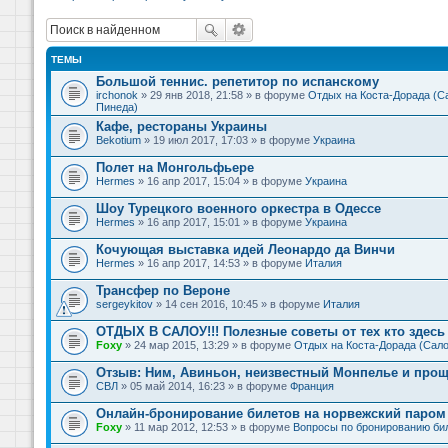
ТЕМЫ
Большой теннис. репетитор по испанскому
irchonok
» 29 янв 2018, 21:58 » в форуме
Отдых на Коста-Дорада (Са
Пинеда)
Кафе, рестораны Украины
Bekotium
» 19 июл 2017, 17:03 » в форуме
Украина
Полет на Монгольфьере
Hermes
» 16 апр 2017, 15:04 » в форуме
Украина
Шоу Турецкого военного оркестра в Одессе
Hermes
» 16 апр 2017, 15:01 » в форуме
Украина
Кочующая выставка идей Леонардо да Винчи
Hermes
» 16 апр 2017, 14:53 » в форуме
Италия
Трансфер по Вероне
sergeykitov
» 14 сен 2016, 10:45 » в форуме
Италия
ОТДЫХ В САЛОУ!!! Полезные советы от тех кто здесь 
Foxy
» 24 мар 2015, 13:29 » в форуме
Отдых на Коста-Дорада (Сало
Отзыв: Ним, Авиньон, неизвестный Монпелье и прощ
СВЛ
» 05 май 2014, 16:23 » в форуме
Франция
Онлайн-бронирование билетов на норвежский паром 
Foxy
» 11 мар 2012, 12:53 » в форуме
Вопросы по бронированию би