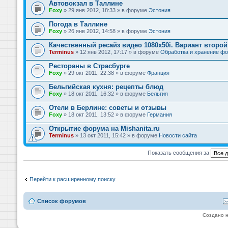
Автовокзал в Таллине
Foxy
» 29 янв 2012, 18:33 » в форуме
Эстония
Погода в Таллине
Foxy
» 26 янв 2012, 14:58 » в форуме
Эстония
Качественный ресайз видео 1080x50i. Вариант второй
Terminus
» 12 янв 2012, 17:17 » в форуме
Обработка и хранение фо
Рестораны в Страсбурге
Foxy
» 29 окт 2011, 22:38 » в форуме
Франция
Бельгийская кухня: рецепты блюд
Foxy
» 18 окт 2011, 16:32 » в форуме
Бельгия
Отели в Берлине: советы и отзывы
Foxy
» 18 окт 2011, 13:52 » в форуме
Германия
Открытие форума на Mishanita.ru
Terminus
» 13 окт 2011, 15:42 » в форуме
Новости сайта
Показать сообщения за
Перейти к расширенному поиску
Список форумов
Создано 