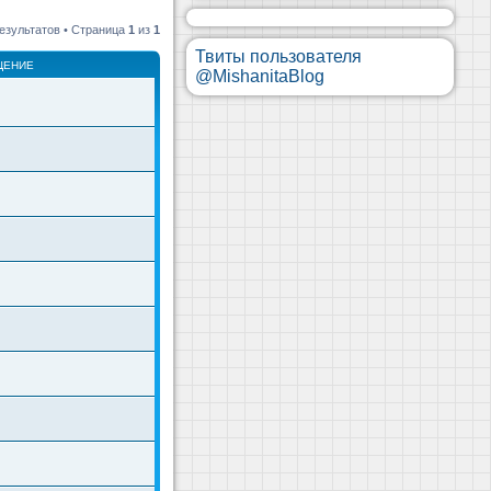
езультатов • Страница
1
из
1
Твиты пользователя
ЩЕНИЕ
@MishanitaBlog