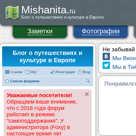
Mishanita.
ru
Блог о путешествиях и культуре в Европе
Заметки
Фотографии
Не забывай 
Блог о путешествиях и
Мы Вкон
культуре в Европе
Мы в Twi
Ссылки
FAQ
Регистрация
Вход
Список форумов
П
Понравилс
ои
Уважаемые посетители!
ск
Обращаем ваше внимание,
что с 2018 года форум
работает в режиме
"самоподдержания". У
администратора (Foxy) в
настоящее время нет