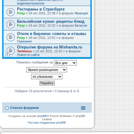
видеоматериалов
Рестораны в Страсбурге
Foxy
» 29 окт 2011, 22:38 » в форуме
Франция
Бельгийская кухня: рецепты блюд
Foxy
» 18 окт 2011, 16:32 » в форуме
Бельгия
Отели в Берлине: советы и отзывы
Foxy
» 18 окт 2011, 13:52 » в форуме
Германия
Открытие форума на Mishanita.ru
Terminus
» 13 окт 2011, 15:42 » в форуме
Новости сайта
Показать сообщения за
Найдено 16 результатов • Страница
1
из
1
Список форумов
Создано на основе
phpBB
® Forum Software © phpBB
Limited
Русская поддержка phpBB