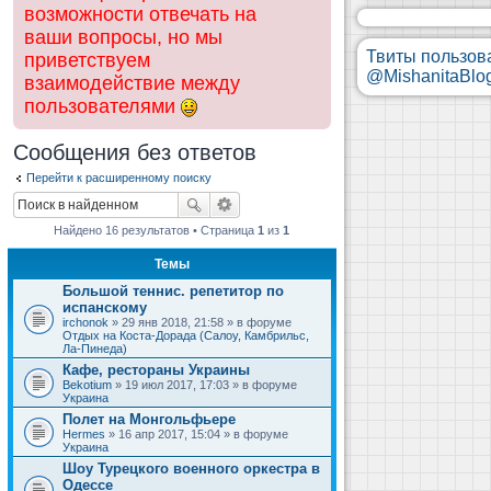
возможности отвечать на
ваши вопросы, но мы
Твиты пользов
приветствуем
@MishanitaBlo
взаимодействие между
пользователями
Сообщения без ответов
Перейти к расширенному поиску
Найдено 16 результатов • Страница
1
из
1
Темы
Большой теннис. репетитор по
испанскому
irchonok
» 29 янв 2018, 21:58 » в форуме
Отдых на Коста-Дорада (Салоу, Камбрильс,
Ла-Пинеда)
Кафе, рестораны Украины
Bekotium
» 19 июл 2017, 17:03 » в форуме
Украина
Полет на Монгольфьере
Hermes
» 16 апр 2017, 15:04 » в форуме
Украина
Шоу Турецкого военного оркестра в
Одессе