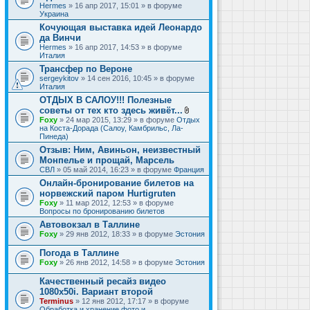
Hermes
» 16 апр 2017, 15:01 » в форуме
Украина
Кочующая выставка идей Леонардо
да Винчи
Hermes
» 16 апр 2017, 14:53 » в форуме
Италия
Трансфер по Вероне
sergeykitov
» 14 сен 2016, 10:45 » в форуме
Италия
ОТДЫХ В САЛОУ!!! Полезные
советы от тех кто здесь живёт...
В
Foxy
» 24 мар 2015, 13:29 » в форуме
Отдых
л
на Коста-Дорада (Салоу, Камбрильс, Ла-
о
Пинеда)
ж
Отзыв: Ним, Авиньон, неизвестный
е
Монпелье и прощай, Марсель
н
и
СВЛ
» 05 май 2014, 16:23 » в форуме
Франция
я
Онлайн-бронирование билетов на
норвежский паром Hurtigruten
Foxy
» 11 мар 2012, 12:53 » в форуме
Вопросы по бронированию билетов
Автовокзал в Таллине
Foxy
» 29 янв 2012, 18:33 » в форуме
Эстония
Погода в Таллине
Foxy
» 26 янв 2012, 14:58 » в форуме
Эстония
Качественный ресайз видео
1080x50i. Вариант второй
Terminus
» 12 янв 2012, 17:17 » в форуме
Обработка и хранение фото и