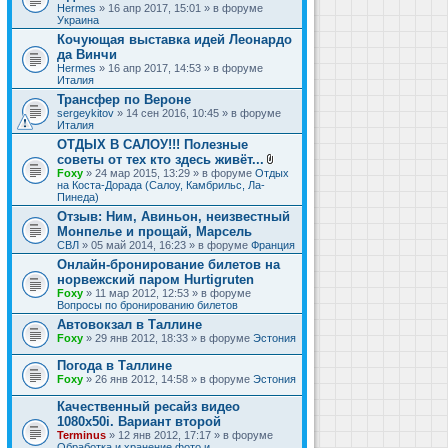
Hermes
» 16 апр 2017, 15:01 » в форуме
Украина
Кочующая выставка идей Леонардо
да Винчи
Hermes
» 16 апр 2017, 14:53 » в форуме
Италия
Трансфер по Вероне
sergeykitov
» 14 сен 2016, 10:45 » в форуме
Италия
ОТДЫХ В САЛОУ!!! Полезные
советы от тех кто здесь живёт...
В
Foxy
» 24 мар 2015, 13:29 » в форуме
Отдых
л
на Коста-Дорада (Салоу, Камбрильс, Ла-
о
Пинеда)
ж
Отзыв: Ним, Авиньон, неизвестный
е
Монпелье и прощай, Марсель
н
и
СВЛ
» 05 май 2014, 16:23 » в форуме
Франция
я
Онлайн-бронирование билетов на
норвежский паром Hurtigruten
Foxy
» 11 мар 2012, 12:53 » в форуме
Вопросы по бронированию билетов
Автовокзал в Таллине
Foxy
» 29 янв 2012, 18:33 » в форуме
Эстония
Погода в Таллине
Foxy
» 26 янв 2012, 14:58 » в форуме
Эстония
Качественный ресайз видео
1080x50i. Вариант второй
Terminus
» 12 янв 2012, 17:17 » в форуме
Обработка и хранение фото и