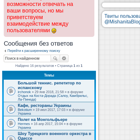
возможности отвечать на
ваши вопросы, но мы
Твиты пользов
приветствуем
@MishanitaBlo
взаимодействие между
пользователями
Сообщения без ответов
Перейти к расширенному поиску
Найдено 16 результатов • Страница
1
из
1
Темы
Большой теннис. репетитор по
испанскому
irchonok
» 29 янв 2018, 21:58 » в форуме
Отдых на Коста-Дорада (Салоу, Камбрильс,
Ла-Пинеда)
Кафе, рестораны Украины
Bekotium
» 19 июл 2017, 17:03 » в форуме
Украина
Полет на Монгольфьере
Hermes
» 16 апр 2017, 15:04 » в форуме
Украина
Шоу Турецкого военного оркестра в
Одессе