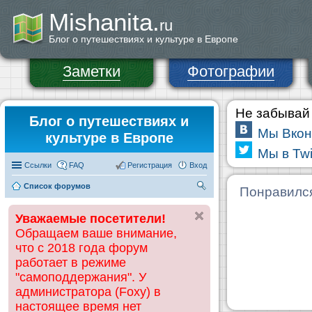
Mishanita.
ru
Блог о путешествиях и культуре в Европе
Заметки
Фотографии
Не забывай 
Блог о путешествиях и
Мы Вкон
культуре в Европе
Мы в Twi
Ссылки
FAQ
Регистрация
Вход
Список форумов
П
Понравилс
ои
Уважаемые посетители!
ск
Обращаем ваше внимание,
что с 2018 года форум
работает в режиме
"самоподдержания". У
администратора (Foxy) в
настоящее время нет