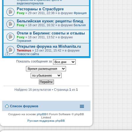
видеоматериалов
Рестораны в Страсбурге
Foxy
» 29 окт 2011, 22:38 » в форуме
Франция
Бельгийская кухня: рецепты блюд
Foxy
» 18 окт 2011, 16:32 » в форуме
Бельгия
Отели в Берлине: советы и отзывы
Foxy
» 18 окт 2011, 13:52 » в форуме
Германия
Открытие форума на Mishanita.ru
Terminus
» 13 окт 2011, 15:42 » в форуме
Новости сайта
Показать сообщения за
Найдено 16 результатов • Страница
1
из
1
Список форумов
Создано на основе
phpBB
® Forum Software © phpBB
Limited
Русская поддержка phpBB