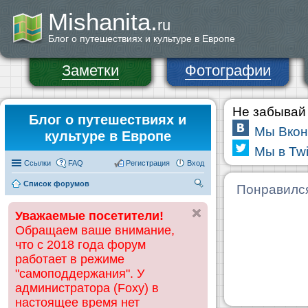
Mishanita.
ru
Блог о путешествиях и культуре в Европе
Заметки
Фотографии
Не забывай 
Блог о путешествиях и
Мы Вкон
культуре в Европе
Мы в Twi
Ссылки
FAQ
Регистрация
Вход
Список форумов
П
Понравилс
ои
Уважаемые посетители!
ск
Обращаем ваше внимание,
что с 2018 года форум
работает в режиме
"самоподдержания". У
администратора (Foxy) в
настоящее время нет