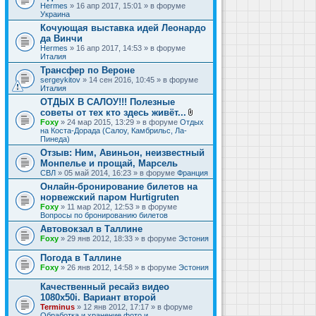
Hermes
» 16 апр 2017, 15:01 » в форуме
Украина
Кочующая выставка идей Леонардо
да Винчи
Hermes
» 16 апр 2017, 14:53 » в форуме
Италия
Трансфер по Вероне
sergeykitov
» 14 сен 2016, 10:45 » в форуме
Италия
ОТДЫХ В САЛОУ!!! Полезные
советы от тех кто здесь живёт...
В
Foxy
» 24 мар 2015, 13:29 » в форуме
Отдых
л
на Коста-Дорада (Салоу, Камбрильс, Ла-
о
Пинеда)
ж
Отзыв: Ним, Авиньон, неизвестный
е
Монпелье и прощай, Марсель
н
и
СВЛ
» 05 май 2014, 16:23 » в форуме
Франция
я
Онлайн-бронирование билетов на
норвежский паром Hurtigruten
Foxy
» 11 мар 2012, 12:53 » в форуме
Вопросы по бронированию билетов
Автовокзал в Таллине
Foxy
» 29 янв 2012, 18:33 » в форуме
Эстония
Погода в Таллине
Foxy
» 26 янв 2012, 14:58 » в форуме
Эстония
Качественный ресайз видео
1080x50i. Вариант второй
Terminus
» 12 янв 2012, 17:17 » в форуме
Обработка и хранение фото и