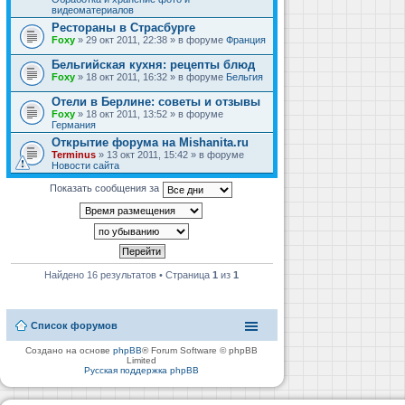
видеоматериалов
Рестораны в Страсбурге
Foxy
» 29 окт 2011, 22:38 » в форуме
Франция
Бельгийская кухня: рецепты блюд
Foxy
» 18 окт 2011, 16:32 » в форуме
Бельгия
Отели в Берлине: советы и отзывы
Foxy
» 18 окт 2011, 13:52 » в форуме
Германия
Открытие форума на Mishanita.ru
Terminus
» 13 окт 2011, 15:42 » в форуме
Новости сайта
Показать сообщения за
Найдено 16 результатов • Страница
1
из
1
Список форумов
Создано на основе
phpBB
® Forum Software © phpBB
Limited
Русская поддержка phpBB