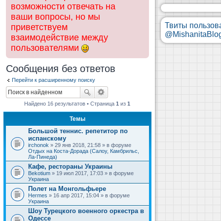
возможности отвечать на
ваши вопросы, но мы
Твиты пользов
приветствуем
@MishanitaBlo
взаимодействие между
пользователями
Сообщения без ответов
Перейти к расширенному поиску
Найдено 16 результатов • Страница
1
из
1
Темы
Большой теннис. репетитор по
испанскому
irchonok
» 29 янв 2018, 21:58 » в форуме
Отдых на Коста-Дорада (Салоу, Камбрильс,
Ла-Пинеда)
Кафе, рестораны Украины
Bekotium
» 19 июл 2017, 17:03 » в форуме
Украина
Полет на Монгольфьере
Hermes
» 16 апр 2017, 15:04 » в форуме
Украина
Шоу Турецкого военного оркестра в
Одессе