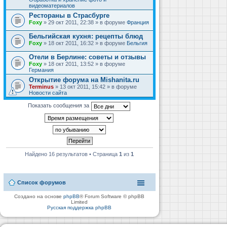
видеоматериалов
Рестораны в Страсбурге
Foxy
» 29 окт 2011, 22:38 » в форуме
Франция
Бельгийская кухня: рецепты блюд
Foxy
» 18 окт 2011, 16:32 » в форуме
Бельгия
Отели в Берлине: советы и отзывы
Foxy
» 18 окт 2011, 13:52 » в форуме
Германия
Открытие форума на Mishanita.ru
Terminus
» 13 окт 2011, 15:42 » в форуме
Новости сайта
Показать сообщения за
Найдено 16 результатов • Страница
1
из
1
Список форумов
Создано на основе
phpBB
® Forum Software © phpBB
Limited
Русская поддержка phpBB