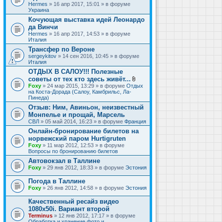
Hermes
» 16 апр 2017, 15:01 » в форуме
Украина
Кочующая выставка идей Леонардо
да Винчи
Hermes
» 16 апр 2017, 14:53 » в форуме
Италия
Трансфер по Вероне
sergeykitov
» 14 сен 2016, 10:45 » в форуме
Италия
ОТДЫХ В САЛОУ!!! Полезные
советы от тех кто здесь живёт...
В
Foxy
» 24 мар 2015, 13:29 » в форуме
Отдых
л
на Коста-Дорада (Салоу, Камбрильс, Ла-
о
Пинеда)
ж
Отзыв: Ним, Авиньон, неизвестный
е
Монпелье и прощай, Марсель
н
и
СВЛ
» 05 май 2014, 16:23 » в форуме
Франция
я
Онлайн-бронирование билетов на
норвежский паром Hurtigruten
Foxy
» 11 мар 2012, 12:53 » в форуме
Вопросы по бронированию билетов
Автовокзал в Таллине
Foxy
» 29 янв 2012, 18:33 » в форуме
Эстония
Погода в Таллине
Foxy
» 26 янв 2012, 14:58 » в форуме
Эстония
Качественный ресайз видео
1080x50i. Вариант второй
Terminus
» 12 янв 2012, 17:17 » в форуме
Обработка и хранение фото и