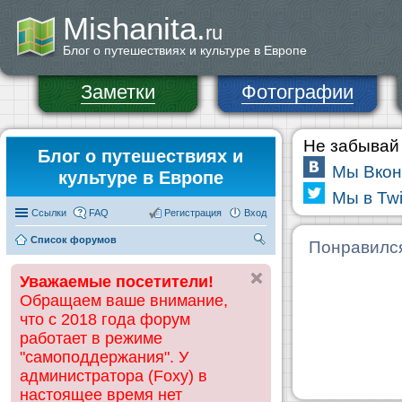
Mishanita.
ru
Блог о путешествиях и культуре в Европе
Заметки
Фотографии
Не забывай 
Блог о путешествиях и
Мы Вкон
культуре в Европе
Мы в Twi
Ссылки
FAQ
Регистрация
Вход
Список форумов
П
Понравилс
ои
Уважаемые посетители!
ск
Обращаем ваше внимание,
что с 2018 года форум
работает в режиме
"самоподдержания". У
администратора (Foxy) в
настоящее время нет