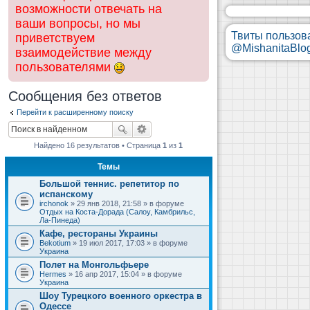
возможности отвечать на
ваши вопросы, но мы
Твиты пользов
приветствуем
@MishanitaBlo
взаимодействие между
пользователями
Сообщения без ответов
Перейти к расширенному поиску
Найдено 16 результатов • Страница
1
из
1
Темы
Большой теннис. репетитор по
испанскому
irchonok
» 29 янв 2018, 21:58 » в форуме
Отдых на Коста-Дорада (Салоу, Камбрильс,
Ла-Пинеда)
Кафе, рестораны Украины
Bekotium
» 19 июл 2017, 17:03 » в форуме
Украина
Полет на Монгольфьере
Hermes
» 16 апр 2017, 15:04 » в форуме
Украина
Шоу Турецкого военного оркестра в
Одессе