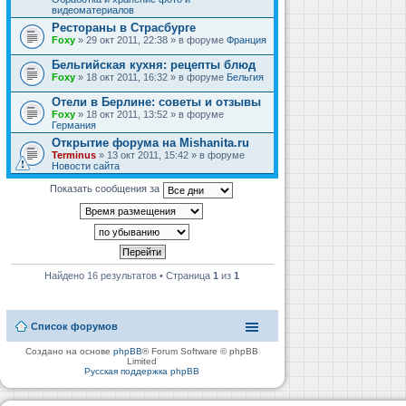
видеоматериалов
Рестораны в Страсбурге
Foxy
» 29 окт 2011, 22:38 » в форуме
Франция
Бельгийская кухня: рецепты блюд
Foxy
» 18 окт 2011, 16:32 » в форуме
Бельгия
Отели в Берлине: советы и отзывы
Foxy
» 18 окт 2011, 13:52 » в форуме
Германия
Открытие форума на Mishanita.ru
Terminus
» 13 окт 2011, 15:42 » в форуме
Новости сайта
Показать сообщения за
Найдено 16 результатов • Страница
1
из
1
Список форумов
Создано на основе
phpBB
® Forum Software © phpBB
Limited
Русская поддержка phpBB