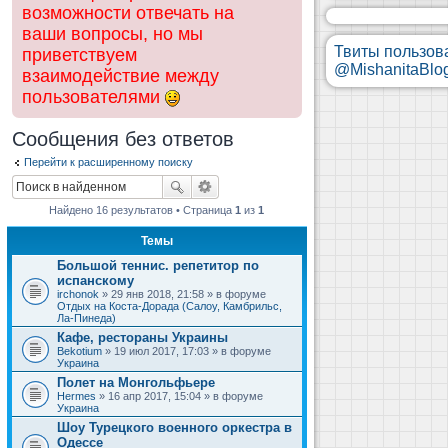
возможности отвечать на
ваши вопросы, но мы
Твиты пользов
приветствуем
@MishanitaBlo
взаимодействие между
пользователями
Сообщения без ответов
Перейти к расширенному поиску
Найдено 16 результатов • Страница
1
из
1
Темы
Большой теннис. репетитор по
испанскому
irchonok
» 29 янв 2018, 21:58 » в форуме
Отдых на Коста-Дорада (Салоу, Камбрильс,
Ла-Пинеда)
Кафе, рестораны Украины
Bekotium
» 19 июл 2017, 17:03 » в форуме
Украина
Полет на Монгольфьере
Hermes
» 16 апр 2017, 15:04 » в форуме
Украина
Шоу Турецкого военного оркестра в
Одессе