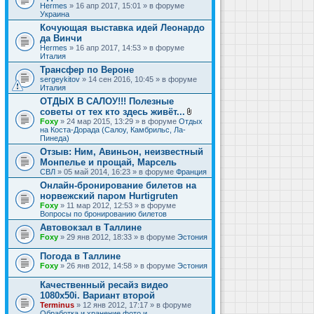
Hermes
» 16 апр 2017, 15:01 » в форуме
Украина
Кочующая выставка идей Леонардо
да Винчи
Hermes
» 16 апр 2017, 14:53 » в форуме
Италия
Трансфер по Вероне
sergeykitov
» 14 сен 2016, 10:45 » в форуме
Италия
ОТДЫХ В САЛОУ!!! Полезные
советы от тех кто здесь живёт...
В
Foxy
» 24 мар 2015, 13:29 » в форуме
Отдых
л
на Коста-Дорада (Салоу, Камбрильс, Ла-
о
Пинеда)
ж
Отзыв: Ним, Авиньон, неизвестный
е
Монпелье и прощай, Марсель
н
и
СВЛ
» 05 май 2014, 16:23 » в форуме
Франция
я
Онлайн-бронирование билетов на
норвежский паром Hurtigruten
Foxy
» 11 мар 2012, 12:53 » в форуме
Вопросы по бронированию билетов
Автовокзал в Таллине
Foxy
» 29 янв 2012, 18:33 » в форуме
Эстония
Погода в Таллине
Foxy
» 26 янв 2012, 14:58 » в форуме
Эстония
Качественный ресайз видео
1080x50i. Вариант второй
Terminus
» 12 янв 2012, 17:17 » в форуме
Обработка и хранение фото и