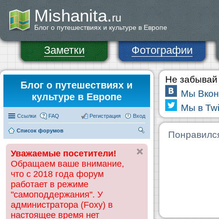
Mishanita.
ru
Блог о путешествиях и культуре в Европе
Заметки
Фотографии
Не забывай 
Блог о путешествиях и
Мы Вкон
культуре в Европе
Мы в Twi
Ссылки
FAQ
Регистрация
Вход
Список форумов
П
Понравилс
ои
Уважаемые посетители!
ск
Обращаем ваше внимание,
что с 2018 года форум
работает в режиме
"самоподдержания". У
администратора (Foxy) в
настоящее время нет