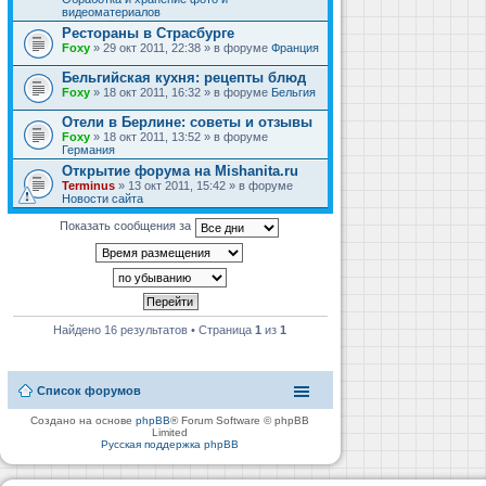
видеоматериалов
Рестораны в Страсбурге
Foxy
» 29 окт 2011, 22:38 » в форуме
Франция
Бельгийская кухня: рецепты блюд
Foxy
» 18 окт 2011, 16:32 » в форуме
Бельгия
Отели в Берлине: советы и отзывы
Foxy
» 18 окт 2011, 13:52 » в форуме
Германия
Открытие форума на Mishanita.ru
Terminus
» 13 окт 2011, 15:42 » в форуме
Новости сайта
Показать сообщения за
Найдено 16 результатов • Страница
1
из
1
Список форумов
Создано на основе
phpBB
® Forum Software © phpBB
Limited
Русская поддержка phpBB