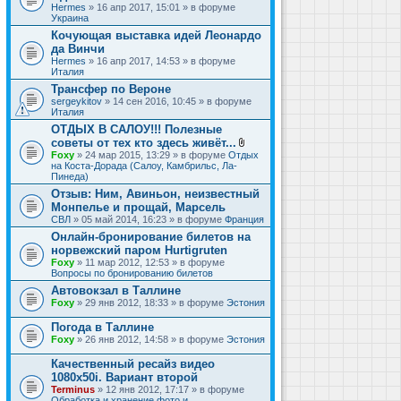
Hermes
» 16 апр 2017, 15:01 » в форуме
Украина
Кочующая выставка идей Леонардо
да Винчи
Hermes
» 16 апр 2017, 14:53 » в форуме
Италия
Трансфер по Вероне
sergeykitov
» 14 сен 2016, 10:45 » в форуме
Италия
ОТДЫХ В САЛОУ!!! Полезные
советы от тех кто здесь живёт...
В
Foxy
» 24 мар 2015, 13:29 » в форуме
Отдых
л
на Коста-Дорада (Салоу, Камбрильс, Ла-
о
Пинеда)
ж
Отзыв: Ним, Авиньон, неизвестный
е
Монпелье и прощай, Марсель
н
и
СВЛ
» 05 май 2014, 16:23 » в форуме
Франция
я
Онлайн-бронирование билетов на
норвежский паром Hurtigruten
Foxy
» 11 мар 2012, 12:53 » в форуме
Вопросы по бронированию билетов
Автовокзал в Таллине
Foxy
» 29 янв 2012, 18:33 » в форуме
Эстония
Погода в Таллине
Foxy
» 26 янв 2012, 14:58 » в форуме
Эстония
Качественный ресайз видео
1080x50i. Вариант второй
Terminus
» 12 янв 2012, 17:17 » в форуме
Обработка и хранение фото и