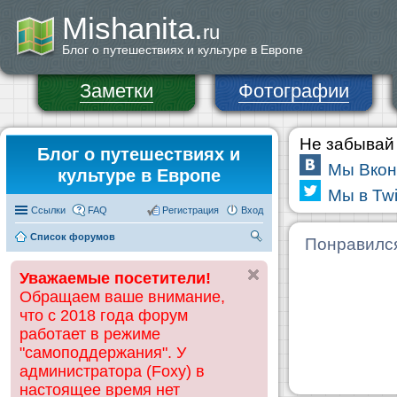
Mishanita.
ru
Блог о путешествиях и культуре в Европе
Заметки
Фотографии
Не забывай 
Блог о путешествиях и
Мы Вкон
культуре в Европе
Мы в Twi
Ссылки
FAQ
Регистрация
Вход
Список форумов
П
Понравилс
ои
Уважаемые посетители!
ск
Обращаем ваше внимание,
что с 2018 года форум
работает в режиме
"самоподдержания". У
администратора (Foxy) в
настоящее время нет