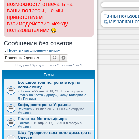
возможности отвечать на
ваши вопросы, но мы
Твиты пользов
приветствуем
@MishanitaBlo
взаимодействие между
пользователями
Сообщения без ответов
Перейти к расширенному поиску
Найдено 16 результатов • Страница
1
из
1
Темы
Большой теннис. репетитор по
испанскому
irchonok
» 29 янв 2018, 21:58 » в форуме
Отдых на Коста-Дорада (Салоу, Камбрильс,
Ла-Пинеда)
Кафе, рестораны Украины
Bekotium
» 19 июл 2017, 17:03 » в форуме
Украина
Полет на Монгольфьере
Hermes
» 16 апр 2017, 15:04 » в форуме
Украина
Шоу Турецкого военного оркестра в
Одессе