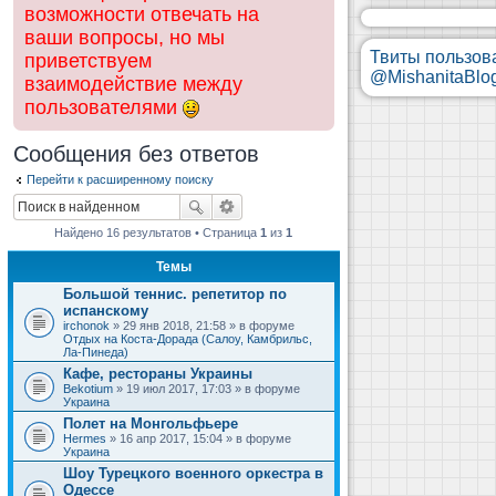
возможности отвечать на
ваши вопросы, но мы
Твиты пользов
приветствуем
@MishanitaBlo
взаимодействие между
пользователями
Сообщения без ответов
Перейти к расширенному поиску
Найдено 16 результатов • Страница
1
из
1
Темы
Большой теннис. репетитор по
испанскому
irchonok
» 29 янв 2018, 21:58 » в форуме
Отдых на Коста-Дорада (Салоу, Камбрильс,
Ла-Пинеда)
Кафе, рестораны Украины
Bekotium
» 19 июл 2017, 17:03 » в форуме
Украина
Полет на Монгольфьере
Hermes
» 16 апр 2017, 15:04 » в форуме
Украина
Шоу Турецкого военного оркестра в
Одессе