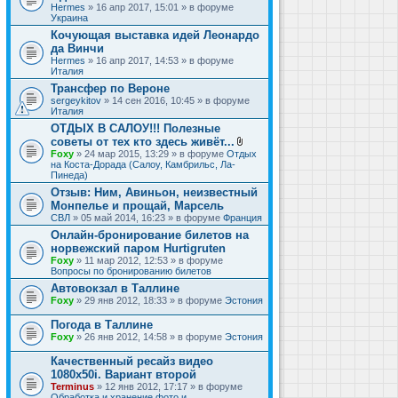
Hermes
» 16 апр 2017, 15:01 » в форуме
Украина
Кочующая выставка идей Леонардо
да Винчи
Hermes
» 16 апр 2017, 14:53 » в форуме
Италия
Трансфер по Вероне
sergeykitov
» 14 сен 2016, 10:45 » в форуме
Италия
ОТДЫХ В САЛОУ!!! Полезные
советы от тех кто здесь живёт...
В
Foxy
» 24 мар 2015, 13:29 » в форуме
Отдых
л
на Коста-Дорада (Салоу, Камбрильс, Ла-
о
Пинеда)
ж
Отзыв: Ним, Авиньон, неизвестный
е
Монпелье и прощай, Марсель
н
и
СВЛ
» 05 май 2014, 16:23 » в форуме
Франция
я
Онлайн-бронирование билетов на
норвежский паром Hurtigruten
Foxy
» 11 мар 2012, 12:53 » в форуме
Вопросы по бронированию билетов
Автовокзал в Таллине
Foxy
» 29 янв 2012, 18:33 » в форуме
Эстония
Погода в Таллине
Foxy
» 26 янв 2012, 14:58 » в форуме
Эстония
Качественный ресайз видео
1080x50i. Вариант второй
Terminus
» 12 янв 2012, 17:17 » в форуме
Обработка и хранение фото и