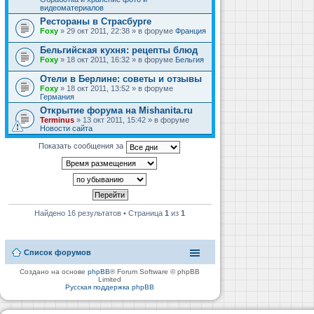
видеоматериалов
Рестораны в Страсбурге
Foxy
» 29 окт 2011, 22:38 » в форуме
Франция
Бельгийская кухня: рецепты блюд
Foxy
» 18 окт 2011, 16:32 » в форуме
Бельгия
Отели в Берлине: советы и отзывы
Foxy
» 18 окт 2011, 13:52 » в форуме
Германия
Открытие форума на Mishanita.ru
Terminus
» 13 окт 2011, 15:42 » в форуме
Новости сайта
Показать сообщения за
Найдено 16 результатов • Страница
1
из
1
Список форумов
Создано на основе
phpBB
® Forum Software © phpBB
Limited
Русская поддержка phpBB