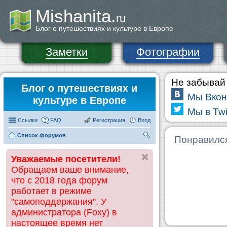
Mishanita.
ru
Блог о путешествиях и культуре в Европе
Заметки
Фотографии
Не забывай 
Блог о путешествиях и
Мы Вкон
культуре в Европе
Мы в Twi
Ссылки
FAQ
Регистрация
Вход
Список форумов
П
Понравилс
ои
Уважаемые посетители!
ск
Обращаем ваше внимание,
что с 2018 года форум
работает в режиме
"самоподдержания". У
администратора (Foxy) в
настоящее время нет