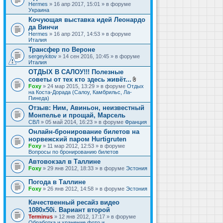
Hermes
» 16 апр 2017, 15:01 » в форуме
Украина
Кочующая выставка идей Леонардо
да Винчи
Hermes
» 16 апр 2017, 14:53 » в форуме
Италия
Трансфер по Вероне
sergeykitov
» 14 сен 2016, 10:45 » в форуме
Италия
ОТДЫХ В САЛОУ!!! Полезные
советы от тех кто здесь живёт...
В
Foxy
» 24 мар 2015, 13:29 » в форуме
Отдых
л
на Коста-Дорада (Салоу, Камбрильс, Ла-
о
Пинеда)
ж
Отзыв: Ним, Авиньон, неизвестный
е
Монпелье и прощай, Марсель
н
и
СВЛ
» 05 май 2014, 16:23 » в форуме
Франция
я
Онлайн-бронирование билетов на
норвежский паром Hurtigruten
Foxy
» 11 мар 2012, 12:53 » в форуме
Вопросы по бронированию билетов
Автовокзал в Таллине
Foxy
» 29 янв 2012, 18:33 » в форуме
Эстония
Погода в Таллине
Foxy
» 26 янв 2012, 14:58 » в форуме
Эстония
Качественный ресайз видео
1080x50i. Вариант второй
Terminus
» 12 янв 2012, 17:17 » в форуме
Обработка и хранение фото и