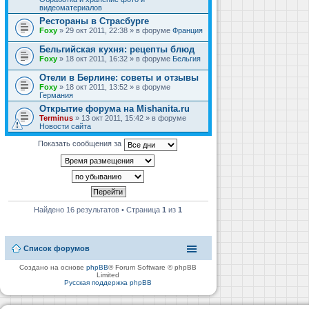
видеоматериалов
Рестораны в Страсбурге
Foxy
» 29 окт 2011, 22:38 » в форуме
Франция
Бельгийская кухня: рецепты блюд
Foxy
» 18 окт 2011, 16:32 » в форуме
Бельгия
Отели в Берлине: советы и отзывы
Foxy
» 18 окт 2011, 13:52 » в форуме
Германия
Открытие форума на Mishanita.ru
Terminus
» 13 окт 2011, 15:42 » в форуме
Новости сайта
Показать сообщения за
Найдено 16 результатов • Страница
1
из
1
Список форумов
Создано на основе
phpBB
® Forum Software © phpBB
Limited
Русская поддержка phpBB