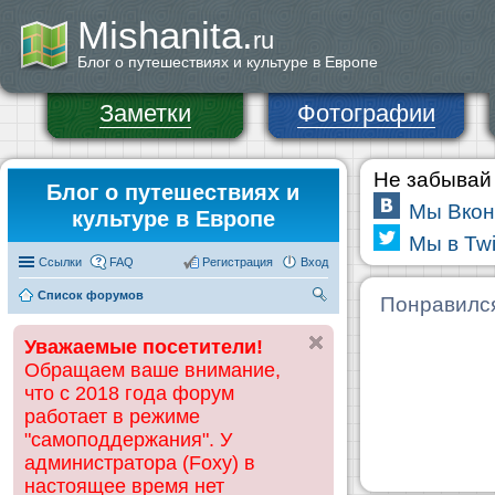
Mishanita.
ru
Блог о путешествиях и культуре в Европе
Заметки
Фотографии
Не забывай 
Блог о путешествиях и
Мы Вкон
культуре в Европе
Мы в Twi
Ссылки
FAQ
Регистрация
Вход
Список форумов
П
Понравилс
ои
Уважаемые посетители!
ск
Обращаем ваше внимание,
что с 2018 года форум
работает в режиме
"самоподдержания". У
администратора (Foxy) в
настоящее время нет