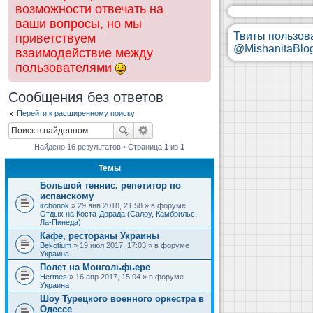
возможности отвечать на
ваши вопросы, но мы
Твиты пользов
приветствуем
@MishanitaBlo
взаимодействие между
пользователями
Сообщения без ответов
Перейти к расширенному поиску
Найдено 16 результатов • Страница
1
из
1
Темы
Большой теннис. репетитор по
испанскому
irchonok
» 29 янв 2018, 21:58 » в форуме
Отдых на Коста-Дорада (Салоу, Камбрильс,
Ла-Пинеда)
Кафе, рестораны Украины
Bekotium
» 19 июл 2017, 17:03 » в форуме
Украина
Полет на Монгольфьере
Hermes
» 16 апр 2017, 15:04 » в форуме
Украина
Шоу Турецкого военного оркестра в
Одессе