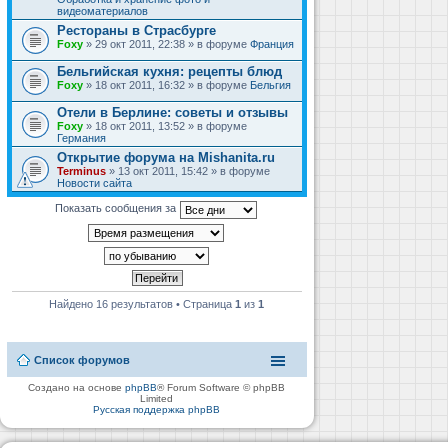
видеоматериалов
Рестораны в Страсбурге
Foxy
» 29 окт 2011, 22:38 » в форуме
Франция
Бельгийская кухня: рецепты блюд
Foxy
» 18 окт 2011, 16:32 » в форуме
Бельгия
Отели в Берлине: советы и отзывы
Foxy
» 18 окт 2011, 13:52 » в форуме
Германия
Открытие форума на Mishanita.ru
Terminus
» 13 окт 2011, 15:42 » в форуме
Новости сайта
Показать сообщения за
Найдено 16 результатов • Страница
1
из
1
Список форумов
Создано на основе
phpBB
® Forum Software © phpBB
Limited
Русская поддержка phpBB