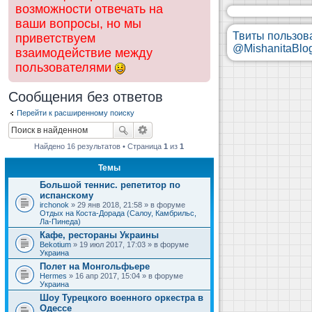
возможности отвечать на
ваши вопросы, но мы
Твиты пользов
приветствуем
@MishanitaBlo
взаимодействие между
пользователями
Сообщения без ответов
Перейти к расширенному поиску
Найдено 16 результатов • Страница
1
из
1
Темы
Большой теннис. репетитор по
испанскому
irchonok
» 29 янв 2018, 21:58 » в форуме
Отдых на Коста-Дорада (Салоу, Камбрильс,
Ла-Пинеда)
Кафе, рестораны Украины
Bekotium
» 19 июл 2017, 17:03 » в форуме
Украина
Полет на Монгольфьере
Hermes
» 16 апр 2017, 15:04 » в форуме
Украина
Шоу Турецкого военного оркестра в
Одессе