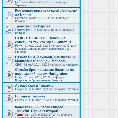
Hermes
» 16 апр 2017, 15:01 » в форуме
Украина
Кочующая выставка идей Леонардо
да Винчи
Hermes
» 16 апр 2017, 14:53 » в форуме
Италия
Трансфер по Вероне
sergeykitov
» 14 сен 2016, 10:45 » в форуме
Италия
ОТДЫХ В САЛОУ!!! Полезные
советы от тех кто здесь живёт...
В
Foxy
» 24 мар 2015, 13:29 » в форуме
Отдых
л
на Коста-Дорада (Салоу, Камбрильс, Ла-
о
Пинеда)
ж
Отзыв: Ним, Авиньон, неизвестный
е
Монпелье и прощай, Марсель
н
и
СВЛ
» 05 май 2014, 16:23 » в форуме
Франция
я
Онлайн-бронирование билетов на
норвежский паром Hurtigruten
Foxy
» 11 мар 2012, 12:53 » в форуме
Вопросы по бронированию билетов
Автовокзал в Таллине
Foxy
» 29 янв 2012, 18:33 » в форуме
Эстония
Погода в Таллине
Foxy
» 26 янв 2012, 14:58 » в форуме
Эстония
Качественный ресайз видео
1080x50i. Вариант второй
Terminus
» 12 янв 2012, 17:17 » в форуме
Обработка и хранение фото и