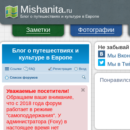
Mishanita.
ru
Блог о путешествиях и культуре в Европе
Заметки
Фотографии
Не забывай 
Блог о путешествиях и
Мы Вкон
культуре в Европе
Мы в Twi
Ссылки
FAQ
Регистрация
Вход
Список форумов
П
Понравилс
ои
Уважаемые посетители!
ск
Обращаем ваше внимание,
что с 2018 года форум
работает в режиме
"самоподдержания". У
администратора (Foxy) в
настоящее время нет