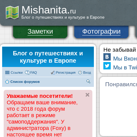
Mishanita.
ru
Блог о путешествиях и культуре в Европе
Заметки
Фотографии
Не забывай 
Блог о путешествиях и
Мы Вкон
культуре в Европе
Мы в Twi
Ссылки
FAQ
Регистрация
Вход
Список форумов
П
Понравилс
ои
Уважаемые посетители!
ск
Обращаем ваше внимание,
что с 2018 года форум
работает в режиме
"самоподдержания". У
администратора (Foxy) в
настоящее время нет