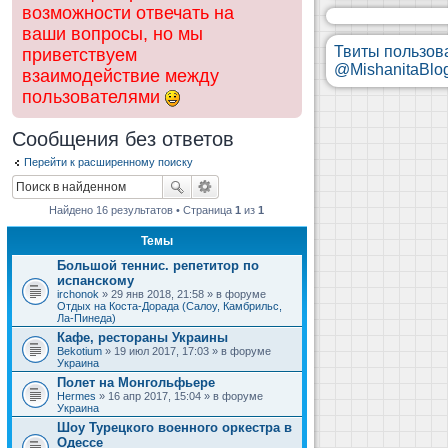
возможности отвечать на
ваши вопросы, но мы
Твиты пользов
приветствуем
@MishanitaBlo
взаимодействие между
пользователями
Сообщения без ответов
Перейти к расширенному поиску
Найдено 16 результатов • Страница
1
из
1
Темы
Большой теннис. репетитор по
испанскому
irchonok
» 29 янв 2018, 21:58 » в форуме
Отдых на Коста-Дорада (Салоу, Камбрильс,
Ла-Пинеда)
Кафе, рестораны Украины
Bekotium
» 19 июл 2017, 17:03 » в форуме
Украина
Полет на Монгольфьере
Hermes
» 16 апр 2017, 15:04 » в форуме
Украина
Шоу Турецкого военного оркестра в
Одессе