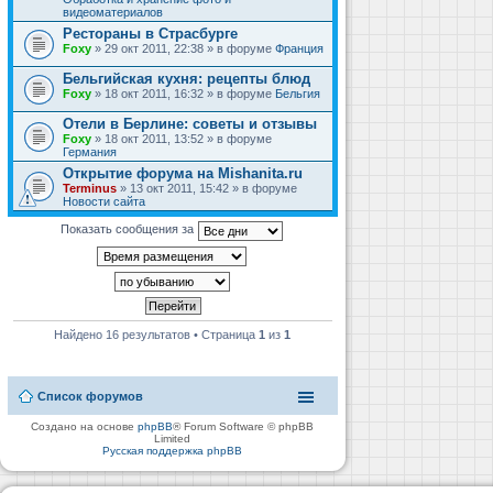
видеоматериалов
Рестораны в Страсбурге
Foxy
» 29 окт 2011, 22:38 » в форуме
Франция
Бельгийская кухня: рецепты блюд
Foxy
» 18 окт 2011, 16:32 » в форуме
Бельгия
Отели в Берлине: советы и отзывы
Foxy
» 18 окт 2011, 13:52 » в форуме
Германия
Открытие форума на Mishanita.ru
Terminus
» 13 окт 2011, 15:42 » в форуме
Новости сайта
Показать сообщения за
Найдено 16 результатов • Страница
1
из
1
Список форумов
Создано на основе
phpBB
® Forum Software © phpBB
Limited
Русская поддержка phpBB