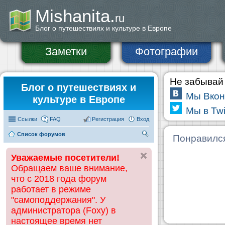
Mishanita.
ru
Блог о путешествиях и культуре в Европе
Заметки
Фотографии
Не забывай 
Блог о путешествиях и
Мы Вкон
культуре в Европе
Мы в Twi
Ссылки
FAQ
Регистрация
Вход
Список форумов
П
Понравилс
ои
Уважаемые посетители!
ск
Обращаем ваше внимание,
что с 2018 года форум
работает в режиме
"самоподдержания". У
администратора (Foxy) в
настоящее время нет