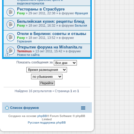
видеоматериалов
Рестораны в Страсбурге
Foxy
» 29 окт 2011, 22:38 » в форуме
Франция
Бельгийская кухня: рецепты блюд
Foxy
» 18 окт 2011, 16:32 » в форуме
Бельгия
Отели в Берлине: советы и отзывы
Foxy
» 18 окт 2011, 13:52 » в форуме
Германия
Открытие форума на Mishanita.ru
Terminus
» 13 окт 2011, 15:42 » в форуме
Новости сайта
Показать сообщения за
Найдено 16 результатов • Страница
1
из
1
Список форумов
Создано на основе
phpBB
® Forum Software © phpBB
Limited
Русская поддержка phpBB