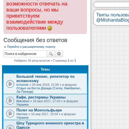
возможности отвечать на
ваши вопросы, но мы
Твиты пользов
приветствуем
@MishanitaBlo
взаимодействие между
пользователями
Сообщения без ответов
Перейти к расширенному поиску
Найдено 16 результатов • Страница
1
из
1
Темы
Большой теннис. репетитор по
испанскому
irchonok
» 29 янв 2018, 21:58 » в форуме
Отдых на Коста-Дорада (Салоу, Камбрильс,
Ла-Пинеда)
Кафе, рестораны Украины
Bekotium
» 19 июл 2017, 17:03 » в форуме
Украина
Полет на Монгольфьере
Hermes
» 16 апр 2017, 15:04 » в форуме
Украина
Шоу Турецкого военного оркестра в
Одессе