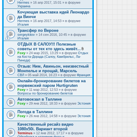
Hermes
» 16 апр 2017, 15:01 » в форуме
Украина
Кочующая выставка идей Леонардо
да Винчи
Hermes
» 16 апр 2017, 14:53 » в форуме
Италия
Трансфер по Вероне
sergeykitov
» 14 сен 2016, 10:45 » в форуме
Италия
ОТДЫХ В САЛОУ!!! Полезные
советы от тех кто здесь живёт...
В
Foxy
» 24 мар 2015, 13:29 » в форуме
Отдых
л
на Коста-Дорада (Салоу, Камбрильс, Ла-
о
Пинеда)
ж
Отзыв: Ним, Авиньон, неизвестный
е
Монпелье и прощай, Марсель
н
и
СВЛ
» 05 май 2014, 16:23 » в форуме
Франция
я
Онлайн-бронирование билетов на
норвежский паром Hurtigruten
Foxy
» 11 мар 2012, 12:53 » в форуме
Вопросы по бронированию билетов
Автовокзал в Таллине
Foxy
» 29 янв 2012, 18:33 » в форуме
Эстония
Погода в Таллине
Foxy
» 26 янв 2012, 14:58 » в форуме
Эстония
Качественный ресайз видео
1080x50i. Вариант второй
Terminus
» 12 янв 2012, 17:17 » в форуме
Обработка и хранение фото и