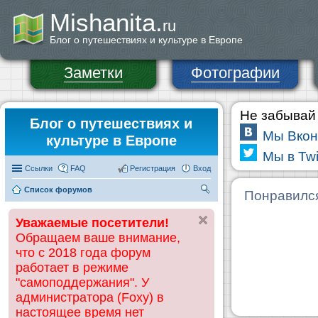
Mishanita.
ru
Блог о путешествиях и культуре в Европе
Заметки
Фотографии
Не забывай 
Блог о путешествиях и
Мы Вкон
культуре в Европе
Мы в Twi
Ссылки
FAQ
Регистрация
Вход
Список форумов
П
Понравилс
ои
Уважаемые посетители!
ск
Обращаем ваше внимание,
что с 2018 года форум
работает в режиме
"самоподдержания". У
администратора (Foxy) в
настоящее время нет