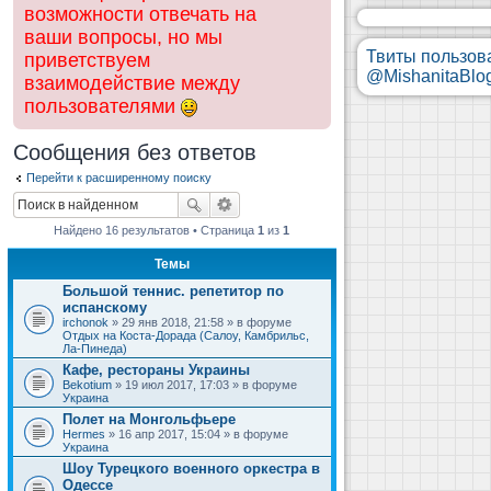
возможности отвечать на
ваши вопросы, но мы
Твиты пользов
приветствуем
@MishanitaBlo
взаимодействие между
пользователями
Сообщения без ответов
Перейти к расширенному поиску
Найдено 16 результатов • Страница
1
из
1
Темы
Большой теннис. репетитор по
испанскому
irchonok
» 29 янв 2018, 21:58 » в форуме
Отдых на Коста-Дорада (Салоу, Камбрильс,
Ла-Пинеда)
Кафе, рестораны Украины
Bekotium
» 19 июл 2017, 17:03 » в форуме
Украина
Полет на Монгольфьере
Hermes
» 16 апр 2017, 15:04 » в форуме
Украина
Шоу Турецкого военного оркестра в
Одессе