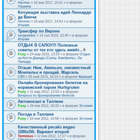
Hermes
» 16 апр 2017, 15:01 » в форуме
Украина
Кочующая выставка идей Леонардо
да Винчи
Hermes
» 16 апр 2017, 14:53 » в форуме
Италия
Трансфер по Вероне
sergeykitov
» 14 сен 2016, 10:45 » в форуме
Италия
ОТДЫХ В САЛОУ!!! Полезные
советы от тех кто здесь живёт...
В
Foxy
» 24 мар 2015, 13:29 » в форуме
Отдых
л
на Коста-Дорада (Салоу, Камбрильс, Ла-
о
Пинеда)
ж
Отзыв: Ним, Авиньон, неизвестный
е
Монпелье и прощай, Марсель
н
и
СВЛ
» 05 май 2014, 16:23 » в форуме
Франция
я
Онлайн-бронирование билетов на
норвежский паром Hurtigruten
Foxy
» 11 мар 2012, 12:53 » в форуме
Вопросы по бронированию билетов
Автовокзал в Таллине
Foxy
» 29 янв 2012, 18:33 » в форуме
Эстония
Погода в Таллине
Foxy
» 26 янв 2012, 14:58 » в форуме
Эстония
Качественный ресайз видео
1080x50i. Вариант второй
Terminus
» 12 янв 2012, 17:17 » в форуме
Обработка и хранение фото и