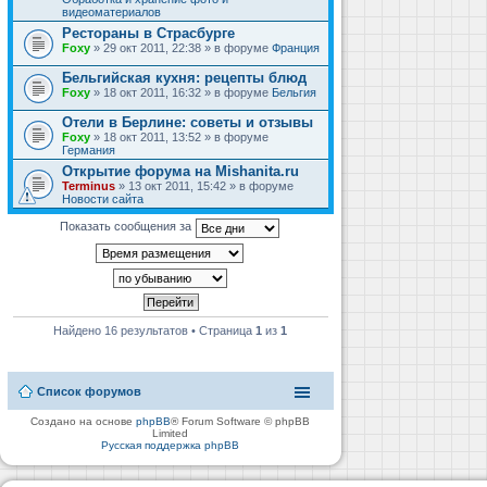
видеоматериалов
Рестораны в Страсбурге
Foxy
» 29 окт 2011, 22:38 » в форуме
Франция
Бельгийская кухня: рецепты блюд
Foxy
» 18 окт 2011, 16:32 » в форуме
Бельгия
Отели в Берлине: советы и отзывы
Foxy
» 18 окт 2011, 13:52 » в форуме
Германия
Открытие форума на Mishanita.ru
Terminus
» 13 окт 2011, 15:42 » в форуме
Новости сайта
Показать сообщения за
Найдено 16 результатов • Страница
1
из
1
Список форумов
Создано на основе
phpBB
® Forum Software © phpBB
Limited
Русская поддержка phpBB