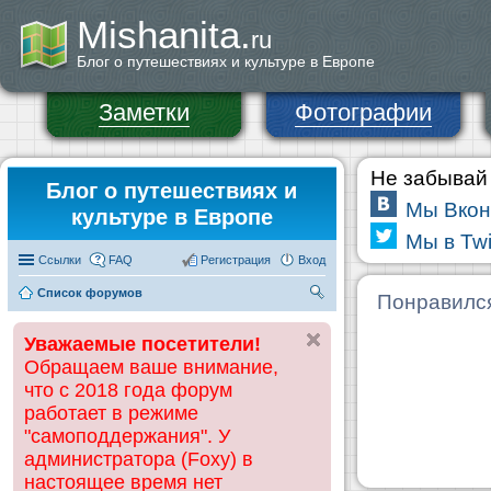
Mishanita.
ru
Блог о путешествиях и культуре в Европе
Заметки
Фотографии
Не забывай 
Блог о путешествиях и
Мы Вкон
культуре в Европе
Мы в Twi
Ссылки
FAQ
Регистрация
Вход
Список форумов
П
Понравилс
ои
Уважаемые посетители!
ск
Обращаем ваше внимание,
что с 2018 года форум
работает в режиме
"самоподдержания". У
администратора (Foxy) в
настоящее время нет