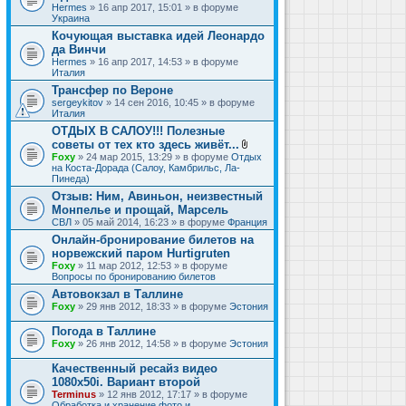
Hermes
» 16 апр 2017, 15:01 » в форуме
Украина
Кочующая выставка идей Леонардо
да Винчи
Hermes
» 16 апр 2017, 14:53 » в форуме
Италия
Трансфер по Вероне
sergeykitov
» 14 сен 2016, 10:45 » в форуме
Италия
ОТДЫХ В САЛОУ!!! Полезные
советы от тех кто здесь живёт...
В
Foxy
» 24 мар 2015, 13:29 » в форуме
Отдых
л
на Коста-Дорада (Салоу, Камбрильс, Ла-
о
Пинеда)
ж
Отзыв: Ним, Авиньон, неизвестный
е
Монпелье и прощай, Марсель
н
и
СВЛ
» 05 май 2014, 16:23 » в форуме
Франция
я
Онлайн-бронирование билетов на
норвежский паром Hurtigruten
Foxy
» 11 мар 2012, 12:53 » в форуме
Вопросы по бронированию билетов
Автовокзал в Таллине
Foxy
» 29 янв 2012, 18:33 » в форуме
Эстония
Погода в Таллине
Foxy
» 26 янв 2012, 14:58 » в форуме
Эстония
Качественный ресайз видео
1080x50i. Вариант второй
Terminus
» 12 янв 2012, 17:17 » в форуме
Обработка и хранение фото и