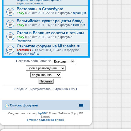
видеоматериалов
Рестораны в Страсбурге
Foxy
» 29 окт 2011, 22:38 » в форуме
Франция
Бельгийская кухня: рецепты блюд
Foxy
» 18 окт 2011, 16:32 » в форуме
Бельгия
Отели в Берлине: советы и отзывы
Foxy
» 18 окт 2011, 13:52 » в форуме
Германия
Открытие форума на Mishanita.ru
Terminus
» 13 окт 2011, 15:42 » в форуме
Новости сайта
Показать сообщения за
Найдено 16 результатов • Страница
1
из
1
Список форумов
Создано на основе
phpBB
® Forum Software © phpBB
Limited
Русская поддержка phpBB