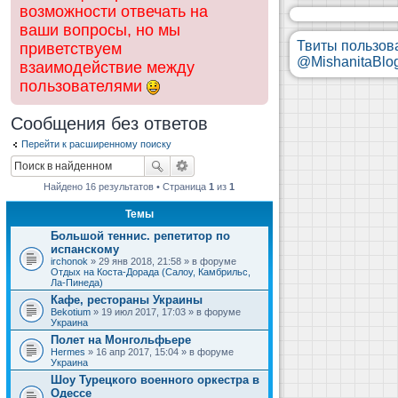
возможности отвечать на
ваши вопросы, но мы
Твиты пользов
приветствуем
@MishanitaBlo
взаимодействие между
пользователями
Сообщения без ответов
Перейти к расширенному поиску
Найдено 16 результатов • Страница
1
из
1
Темы
Большой теннис. репетитор по
испанскому
irchonok
» 29 янв 2018, 21:58 » в форуме
Отдых на Коста-Дорада (Салоу, Камбрильс,
Ла-Пинеда)
Кафе, рестораны Украины
Bekotium
» 19 июл 2017, 17:03 » в форуме
Украина
Полет на Монгольфьере
Hermes
» 16 апр 2017, 15:04 » в форуме
Украина
Шоу Турецкого военного оркестра в
Одессе