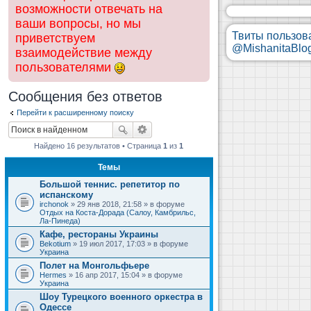
возможности отвечать на
ваши вопросы, но мы
Твиты пользов
приветствуем
@MishanitaBlo
взаимодействие между
пользователями
Сообщения без ответов
Перейти к расширенному поиску
Найдено 16 результатов • Страница
1
из
1
Темы
Большой теннис. репетитор по
испанскому
irchonok
» 29 янв 2018, 21:58 » в форуме
Отдых на Коста-Дорада (Салоу, Камбрильс,
Ла-Пинеда)
Кафе, рестораны Украины
Bekotium
» 19 июл 2017, 17:03 » в форуме
Украина
Полет на Монгольфьере
Hermes
» 16 апр 2017, 15:04 » в форуме
Украина
Шоу Турецкого военного оркестра в
Одессе