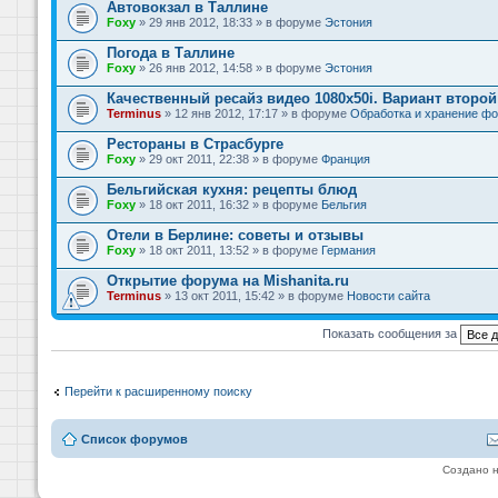
Автовокзал в Таллине
Foxy
» 29 янв 2012, 18:33 » в форуме
Эстония
Погода в Таллине
Foxy
» 26 янв 2012, 14:58 » в форуме
Эстония
Качественный ресайз видео 1080x50i. Вариант второй
Terminus
» 12 янв 2012, 17:17 » в форуме
Обработка и хранение фо
Рестораны в Страсбурге
Foxy
» 29 окт 2011, 22:38 » в форуме
Франция
Бельгийская кухня: рецепты блюд
Foxy
» 18 окт 2011, 16:32 » в форуме
Бельгия
Отели в Берлине: советы и отзывы
Foxy
» 18 окт 2011, 13:52 » в форуме
Германия
Открытие форума на Mishanita.ru
Terminus
» 13 окт 2011, 15:42 » в форуме
Новости сайта
Показать сообщения за
Перейти к расширенному поиску
Список форумов
Создано 