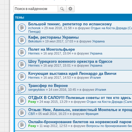
ТЕМЫ
Большой теннис. репетитор по испанскому
irchonok
» 29 янв 2018, 21:58 » в форуме
Отдых на Коста-Дорада (Са
Пинеда)
Кафе, рестораны Украины
Bekotium
» 19 июл 2017, 17:03 » в форуме
Украина
Полет на Монгольфьере
Hermes
» 16 апр 2017, 15:04 » в форуме
Украина
Шоу Турецкого военного оркестра в Одессе
Hermes
» 16 апр 2017, 15:01 » в форуме
Украина
Кочующая выставка идей Леонардо да Винчи
Hermes
» 16 апр 2017, 14:53 » в форуме
Италия
Трансфер по Вероне
sergeykitov
» 14 сен 2016, 10:45 » в форуме
Италия
ОТДЫХ В САЛОУ!!! Полезные советы от тех кто здесь 
Foxy
» 24 мар 2015, 13:29 » в форуме
Отдых на Коста-Дорада (Сало
Отзыв: Ним, Авиньон, неизвестный Монпелье и прощ
СВЛ
» 05 май 2014, 16:23 » в форуме
Франция
Онлайн-бронирование билетов на норвежский паром 
Foxy
» 11 мар 2012, 12:53 » в форуме
Вопросы по бронированию би