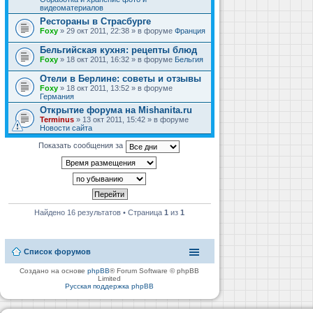
видеоматериалов
Рестораны в Страсбурге
Foxy
» 29 окт 2011, 22:38 » в форуме
Франция
Бельгийская кухня: рецепты блюд
Foxy
» 18 окт 2011, 16:32 » в форуме
Бельгия
Отели в Берлине: советы и отзывы
Foxy
» 18 окт 2011, 13:52 » в форуме
Германия
Открытие форума на Mishanita.ru
Terminus
» 13 окт 2011, 15:42 » в форуме
Новости сайта
Показать сообщения за
Найдено 16 результатов • Страница
1
из
1
Список форумов
Создано на основе
phpBB
® Forum Software © phpBB
Limited
Русская поддержка phpBB