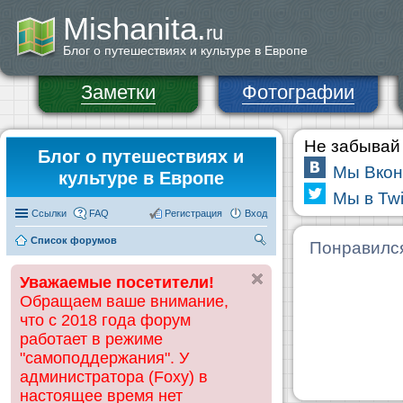
Mishanita.
ru
Блог о путешествиях и культуре в Европе
Заметки
Фотографии
Не забывай 
Блог о путешествиях и
Мы Вкон
культуре в Европе
Мы в Twi
Ссылки
FAQ
Регистрация
Вход
Список форумов
П
Понравилс
ои
Уважаемые посетители!
ск
Обращаем ваше внимание,
что с 2018 года форум
работает в режиме
"самоподдержания". У
администратора (Foxy) в
настоящее время нет