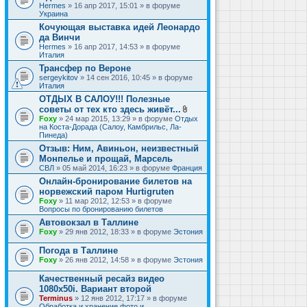
Hermes
» 16 апр 2017, 15:01 » в форуме
Украина
Кочующая выставка идей Леонардо
да Винчи
Hermes
» 16 апр 2017, 14:53 » в форуме
Италия
Трансфер по Вероне
sergeykitov
» 14 сен 2016, 10:45 » в форуме
Италия
ОТДЫХ В САЛОУ!!! Полезные
советы от тех кто здесь живёт...
В
Foxy
» 24 мар 2015, 13:29 » в форуме
Отдых
л
на Коста-Дорада (Салоу, Камбрильс, Ла-
о
Пинеда)
ж
Отзыв: Ним, Авиньон, неизвестный
е
Монпелье и прощай, Марсель
н
и
СВЛ
» 05 май 2014, 16:23 » в форуме
Франция
я
Онлайн-бронирование билетов на
норвежский паром Hurtigruten
Foxy
» 11 мар 2012, 12:53 » в форуме
Вопросы по бронированию билетов
Автовокзал в Таллине
Foxy
» 29 янв 2012, 18:33 » в форуме
Эстония
Погода в Таллине
Foxy
» 26 янв 2012, 14:58 » в форуме
Эстония
Качественный ресайз видео
1080x50i. Вариант второй
Terminus
» 12 янв 2012, 17:17 » в форуме
Обработка и хранение фото и