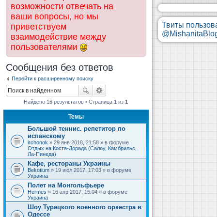
возможности отвечать на
ваши вопросы, но мы
Твиты пользов
приветствуем
@MishanitaBlo
взаимодействие между
пользователями
Сообщения без ответов
Перейти к расширенному поиску
Найдено 16 результатов • Страница
1
из
1
Темы
Большой теннис. репетитор по
испанскому
irchonok
» 29 янв 2018, 21:58 » в форуме
Отдых на Коста-Дорада (Салоу, Камбрильс,
Ла-Пинеда)
Кафе, рестораны Украины
Bekotium
» 19 июл 2017, 17:03 » в форуме
Украина
Полет на Монгольфьере
Hermes
» 16 апр 2017, 15:04 » в форуме
Украина
Шоу Турецкого военного оркестра в
Одессе