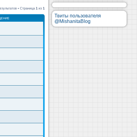
езультатов • Страница
1
из
1
Твиты пользователя
ЩЕНИЕ
@MishanitaBlog