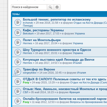
ТЕМЫ
Большой теннис. репетитор по испанскому
irchonok
» 29 янв 2018, 21:58 » в форуме
Отдых на Коста-Дорада (Са
Пинеда)
Кафе, рестораны Украины
Bekotium
» 19 июл 2017, 17:03 » в форуме
Украина
Полет на Монгольфьере
Hermes
» 16 апр 2017, 15:04 » в форуме
Украина
Шоу Турецкого военного оркестра в Одессе
Hermes
» 16 апр 2017, 15:01 » в форуме
Украина
Кочующая выставка идей Леонардо да Винчи
Hermes
» 16 апр 2017, 14:53 » в форуме
Италия
Трансфер по Вероне
sergeykitov
» 14 сен 2016, 10:45 » в форуме
Италия
ОТДЫХ В САЛОУ!!! Полезные советы от тех кто здесь 
Foxy
» 24 мар 2015, 13:29 » в форуме
Отдых на Коста-Дорада (Сало
Отзыв: Ним, Авиньон, неизвестный Монпелье и прощ
СВЛ
» 05 май 2014, 16:23 » в форуме
Франция
Онлайн-бронирование билетов на норвежский паром 
Foxy
» 11 мар 2012, 12:53 » в форуме
Вопросы по бронированию би