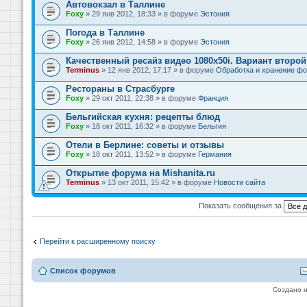
Автовокзал в Таллине
Foxy
» 29 янв 2012, 18:33 » в форуме
Эстония
Погода в Таллине
Foxy
» 26 янв 2012, 14:58 » в форуме
Эстония
Качественный ресайз видео 1080x50i. Вариант второй
Terminus
» 12 янв 2012, 17:17 » в форуме
Обработка и хранение фо
Рестораны в Страсбурге
Foxy
» 29 окт 2011, 22:38 » в форуме
Франция
Бельгийская кухня: рецепты блюд
Foxy
» 18 окт 2011, 16:32 » в форуме
Бельгия
Отели в Берлине: советы и отзывы
Foxy
» 18 окт 2011, 13:52 » в форуме
Германия
Открытие форума на Mishanita.ru
Terminus
» 13 окт 2011, 15:42 » в форуме
Новости сайта
Показать сообщения за
Перейти к расширенному поиску
Список форумов
Создано 