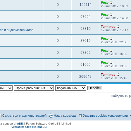
о
р
ю
о
м
е
Foxy
и
д
о
е
0
155114
с
у
П
н
29 янв 2012, 18:33
к
н
б
й
л
с
е
и
п
е
щ
т
е
о
р
ю
о
м
е
Foxy
и
д
о
е
0
97654
с
у
П
н
26 янв 2012, 14:58
к
н
б
й
л
с
е
и
п
е
щ
т
е
о
р
ю
о
м
е
Terminus
и
д
о
е
0
98310
с
у
П
то и видеоматериалов
н
12 янв 2012, 17:17
к
н
б
й
л
с
е
и
п
е
щ
т
е
о
р
ю
о
м
е
Foxy
и
д
о
е
0
87019
с
у
П
н
29 окт 2011, 22:38
к
н
б
й
л
с
е
и
п
е
щ
т
е
о
р
ю
о
м
е
Foxy
и
д
о
е
0
97366
с
у
П
н
18 окт 2011, 16:32
к
н
б
й
л
с
е
и
п
е
щ
т
е
о
р
ю
о
м
е
Foxy
и
д
о
е
0
91095
с
у
П
н
18 окт 2011, 13:52
к
н
б
й
л
с
е
и
п
е
щ
т
е
о
р
ю
о
м
е
Terminus
и
д
о
е
0
269642
с
у
П
н
13 окт 2011, 15:42
к
н
б
й
л
с
е
и
п
е
щ
т
е
о
р
ю
о
м
е
и
д
о
е
с
у
н
к
н
б
й
л
с
и
п
е
щ
т
е
Найдено 16 р
о
ю
о
м
е
и
д
о
с
у
н
к
н
б
л
с
и
п
е
щ
е
о
ю
о
м
е
д
о
с
у
н
н
б
Связаться с администрацией
Наша команда
Удалить cookies конференции
л
с
и
е
щ
е
о
ю
м
е
д
на основе
phpBB
® Forum Software © phpBB Limited
о
у
н
н
Русская поддержка phpBB
б
с
и
е
щ