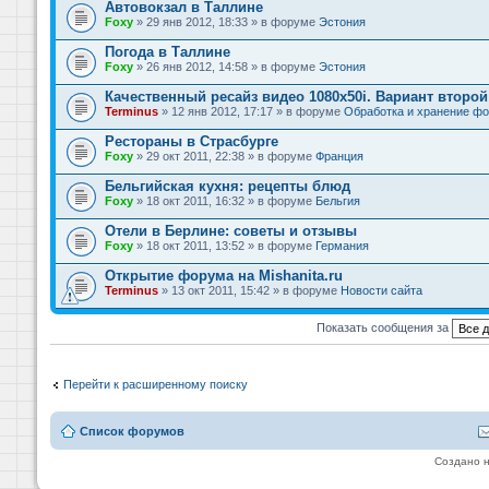
Автовокзал в Таллине
Foxy
» 29 янв 2012, 18:33 » в форуме
Эстония
Погода в Таллине
Foxy
» 26 янв 2012, 14:58 » в форуме
Эстония
Качественный ресайз видео 1080x50i. Вариант второй
Terminus
» 12 янв 2012, 17:17 » в форуме
Обработка и хранение фо
Рестораны в Страсбурге
Foxy
» 29 окт 2011, 22:38 » в форуме
Франция
Бельгийская кухня: рецепты блюд
Foxy
» 18 окт 2011, 16:32 » в форуме
Бельгия
Отели в Берлине: советы и отзывы
Foxy
» 18 окт 2011, 13:52 » в форуме
Германия
Открытие форума на Mishanita.ru
Terminus
» 13 окт 2011, 15:42 » в форуме
Новости сайта
Показать сообщения за
Перейти к расширенному поиску
Список форумов
Создано 