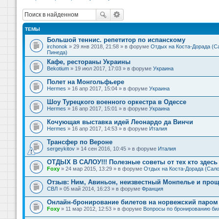
ТЕМЫ
Большой теннис. репетитор по испанскому
irchonok
» 29 янв 2018, 21:58 » в форуме
Отдых на Коста-Дорада (Са
Пинеда)
Кафе, рестораны Украины
Bekotium
» 19 июл 2017, 17:03 » в форуме
Украина
Полет на Монгольфьере
Hermes
» 16 апр 2017, 15:04 » в форуме
Украина
Шоу Турецкого военного оркестра в Одессе
Hermes
» 16 апр 2017, 15:01 » в форуме
Украина
Кочующая выставка идей Леонардо да Винчи
Hermes
» 16 апр 2017, 14:53 » в форуме
Италия
Трансфер по Вероне
sergeykitov
» 14 сен 2016, 10:45 » в форуме
Италия
ОТДЫХ В САЛОУ!!! Полезные советы от тех кто здесь 
Foxy
» 24 мар 2015, 13:29 » в форуме
Отдых на Коста-Дорада (Сало
Отзыв: Ним, Авиньон, неизвестный Монпелье и прощ
СВЛ
» 05 май 2014, 16:23 » в форуме
Франция
Онлайн-бронирование билетов на норвежский паром 
Foxy
» 11 мар 2012, 12:53 » в форуме
Вопросы по бронированию би