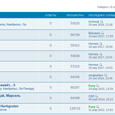
Найдено 16 р
ОТВЕТЫ
ПРОСМОТРЫ
ПОСЛЕДНЕЕ СООБ
irchonok
0
53525
П
лоу, Камбрильс, Ла-
29 янв 2018, 21:58
е
р
Bekotium
е
0
96739
П
19 июл 2017, 17:03
й
е
т
р
и
Hermes
е
0
55412
к
П
16 апр 2017, 15:04
й
п
е
т
о
р
Hermes
и
с
е
0
54038
П
16 апр 2017, 15:01
к
л
й
е
п
е
т
р
о
д
Hermes
и
е
0
57215
с
П
н
16 апр 2017, 14:53
к
й
л
е
е
п
т
е
р
м
о
sergeykitov
и
д
е
у
0
64245
с
П
14 сен 2016, 10:45
к
н
й
с
л
е
п
е
т
о
е
р
о
живёт...
м
Foxy
и
о
д
е
0
80197
с
В
у
П
у, Камбрильс, Ла-Пинеда)
24 мар 2015, 13:29
к
б
н
й
л
л
с
е
п
щ
е
т
е
о
о
р
о
е
ай, Марсель
м
СВЛ
и
д
ж
о
е
0
84199
с
н
у
П
05 май 2014, 16:23
к
н
е
б
й
л
и
с
е
п
е
н
щ
т
е
ю
о
р
о
Hurtigruten
м
и
е
Foxy
и
д
о
е
0
128715
с
у
я
П
летов
н
11 мар 2012, 12:53
к
н
б
й
л
с
е
и
п
е
щ
т
е