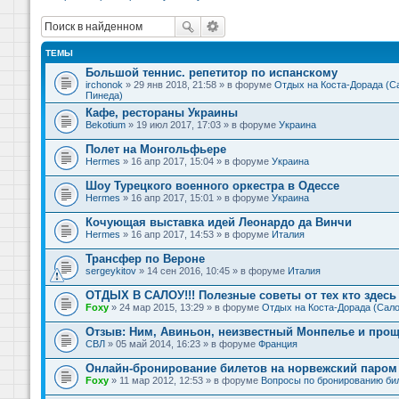
ТЕМЫ
Большой теннис. репетитор по испанскому
irchonok
» 29 янв 2018, 21:58 » в форуме
Отдых на Коста-Дорада (Са
Пинеда)
Кафе, рестораны Украины
Bekotium
» 19 июл 2017, 17:03 » в форуме
Украина
Полет на Монгольфьере
Hermes
» 16 апр 2017, 15:04 » в форуме
Украина
Шоу Турецкого военного оркестра в Одессе
Hermes
» 16 апр 2017, 15:01 » в форуме
Украина
Кочующая выставка идей Леонардо да Винчи
Hermes
» 16 апр 2017, 14:53 » в форуме
Италия
Трансфер по Вероне
sergeykitov
» 14 сен 2016, 10:45 » в форуме
Италия
ОТДЫХ В САЛОУ!!! Полезные советы от тех кто здесь 
Foxy
» 24 мар 2015, 13:29 » в форуме
Отдых на Коста-Дорада (Сало
Отзыв: Ним, Авиньон, неизвестный Монпелье и прощ
СВЛ
» 05 май 2014, 16:23 » в форуме
Франция
Онлайн-бронирование билетов на норвежский паром 
Foxy
» 11 мар 2012, 12:53 » в форуме
Вопросы по бронированию би