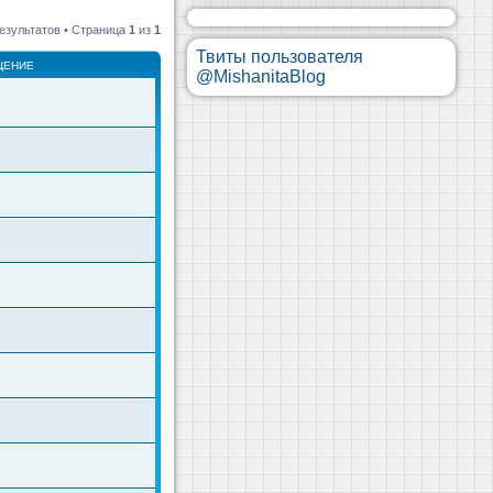
езультатов • Страница
1
из
1
Твиты пользователя
ЩЕНИЕ
@MishanitaBlog