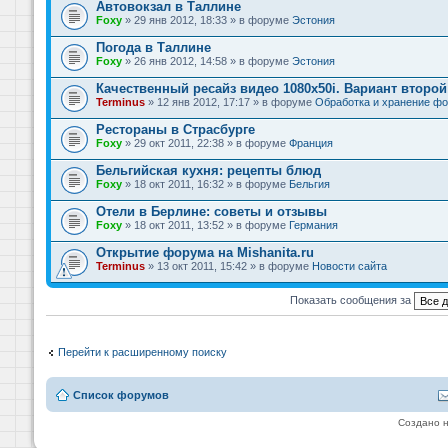
Автовокзал в Таллине
Foxy
» 29 янв 2012, 18:33 » в форуме
Эстония
Погода в Таллине
Foxy
» 26 янв 2012, 14:58 » в форуме
Эстония
Качественный ресайз видео 1080x50i. Вариант второй
Terminus
» 12 янв 2012, 17:17 » в форуме
Обработка и хранение фо
Рестораны в Страсбурге
Foxy
» 29 окт 2011, 22:38 » в форуме
Франция
Бельгийская кухня: рецепты блюд
Foxy
» 18 окт 2011, 16:32 » в форуме
Бельгия
Отели в Берлине: советы и отзывы
Foxy
» 18 окт 2011, 13:52 » в форуме
Германия
Открытие форума на Mishanita.ru
Terminus
» 13 окт 2011, 15:42 » в форуме
Новости сайта
Показать сообщения за
Перейти к расширенному поиску
Список форумов
Создано 