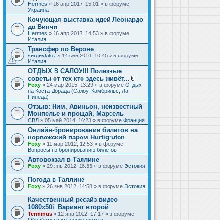
Hermes
» 16 апр 2017, 15:01 » в форуме
Украина
Кочующая выставка идей Леонардо
да Винчи
Hermes
» 16 апр 2017, 14:53 » в форуме
Италия
Трансфер по Вероне
sergeykitov
» 14 сен 2016, 10:45 » в форуме
Италия
ОТДЫХ В САЛОУ!!! Полезные
советы от тех кто здесь живёт...
В
Foxy
» 24 мар 2015, 13:29 » в форуме
Отдых
л
на Коста-Дорада (Салоу, Камбрильс, Ла-
о
Пинеда)
ж
Отзыв: Ним, Авиньон, неизвестный
е
Монпелье и прощай, Марсель
н
и
СВЛ
» 05 май 2014, 16:23 » в форуме
Франция
я
Онлайн-бронирование билетов на
норвежский паром Hurtigruten
Foxy
» 11 мар 2012, 12:53 » в форуме
Вопросы по бронированию билетов
Автовокзал в Таллине
Foxy
» 29 янв 2012, 18:33 » в форуме
Эстония
Погода в Таллине
Foxy
» 26 янв 2012, 14:58 » в форуме
Эстония
Качественный ресайз видео
1080x50i. Вариант второй
Terminus
» 12 янв 2012, 17:17 » в форуме
Обработка и хранение фото и