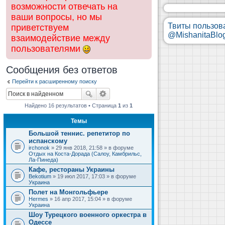
возможности отвечать на
ваши вопросы, но мы
Твиты пользов
приветствуем
@MishanitaBlo
взаимодействие между
пользователями
Сообщения без ответов
Перейти к расширенному поиску
Найдено 16 результатов • Страница
1
из
1
Темы
Большой теннис. репетитор по
испанскому
irchonok
» 29 янв 2018, 21:58 » в форуме
Отдых на Коста-Дорада (Салоу, Камбрильс,
Ла-Пинеда)
Кафе, рестораны Украины
Bekotium
» 19 июл 2017, 17:03 » в форуме
Украина
Полет на Монгольфьере
Hermes
» 16 апр 2017, 15:04 » в форуме
Украина
Шоу Турецкого военного оркестра в
Одессе