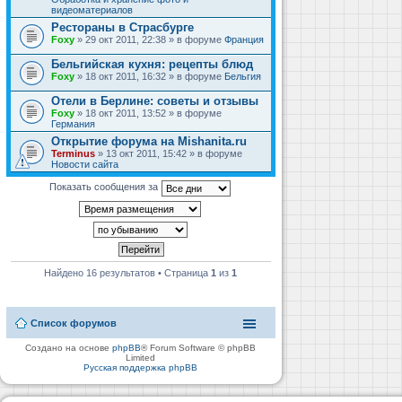
видеоматериалов
Рестораны в Страсбурге
Foxy
» 29 окт 2011, 22:38 » в форуме
Франция
Бельгийская кухня: рецепты блюд
Foxy
» 18 окт 2011, 16:32 » в форуме
Бельгия
Отели в Берлине: советы и отзывы
Foxy
» 18 окт 2011, 13:52 » в форуме
Германия
Открытие форума на Mishanita.ru
Terminus
» 13 окт 2011, 15:42 » в форуме
Новости сайта
Показать сообщения за
Найдено 16 результатов • Страница
1
из
1
Список форумов
Создано на основе
phpBB
® Forum Software © phpBB
Limited
Русская поддержка phpBB