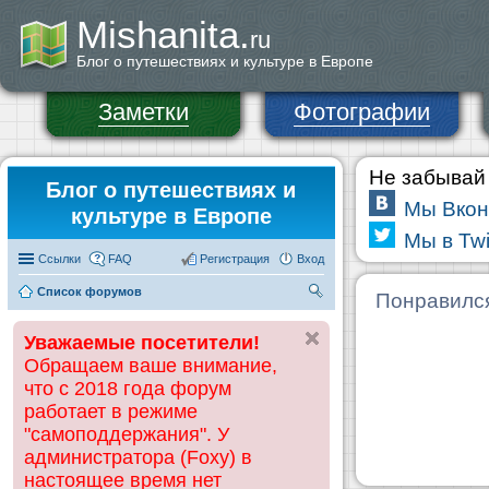
Mishanita.
ru
Блог о путешествиях и культуре в Европе
Заметки
Фотографии
Не забывай 
Блог о путешествиях и
Мы Вкон
культуре в Европе
Мы в Twi
Ссылки
FAQ
Регистрация
Вход
Список форумов
П
Понравилс
ои
Уважаемые посетители!
ск
Обращаем ваше внимание,
что с 2018 года форум
работает в режиме
"самоподдержания". У
администратора (Foxy) в
настоящее время нет