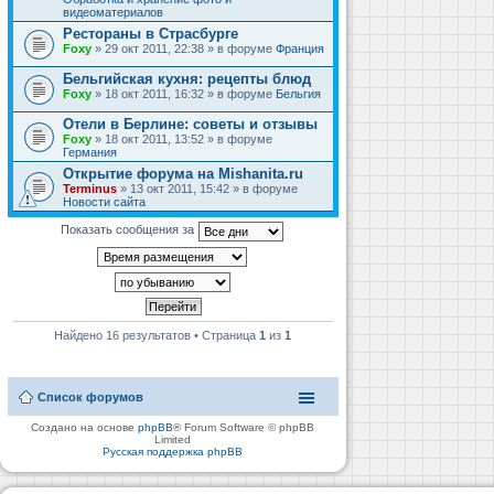
видеоматериалов
Рестораны в Страсбурге
Foxy
» 29 окт 2011, 22:38 » в форуме
Франция
Бельгийская кухня: рецепты блюд
Foxy
» 18 окт 2011, 16:32 » в форуме
Бельгия
Отели в Берлине: советы и отзывы
Foxy
» 18 окт 2011, 13:52 » в форуме
Германия
Открытие форума на Mishanita.ru
Terminus
» 13 окт 2011, 15:42 » в форуме
Новости сайта
Показать сообщения за
Найдено 16 результатов • Страница
1
из
1
Список форумов
Создано на основе
phpBB
® Forum Software © phpBB
Limited
Русская поддержка phpBB