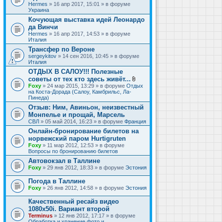
Hermes
» 16 апр 2017, 15:01 » в форуме
Украина
Кочующая выставка идей Леонардо
да Винчи
Hermes
» 16 апр 2017, 14:53 » в форуме
Италия
Трансфер по Вероне
sergeykitov
» 14 сен 2016, 10:45 » в форуме
Италия
ОТДЫХ В САЛОУ!!! Полезные
советы от тех кто здесь живёт...
В
Foxy
» 24 мар 2015, 13:29 » в форуме
Отдых
л
на Коста-Дорада (Салоу, Камбрильс, Ла-
о
Пинеда)
ж
Отзыв: Ним, Авиньон, неизвестный
е
Монпелье и прощай, Марсель
н
и
СВЛ
» 05 май 2014, 16:23 » в форуме
Франция
я
Онлайн-бронирование билетов на
норвежский паром Hurtigruten
Foxy
» 11 мар 2012, 12:53 » в форуме
Вопросы по бронированию билетов
Автовокзал в Таллине
Foxy
» 29 янв 2012, 18:33 » в форуме
Эстония
Погода в Таллине
Foxy
» 26 янв 2012, 14:58 » в форуме
Эстония
Качественный ресайз видео
1080x50i. Вариант второй
Terminus
» 12 янв 2012, 17:17 » в форуме
Обработка и хранение фото и