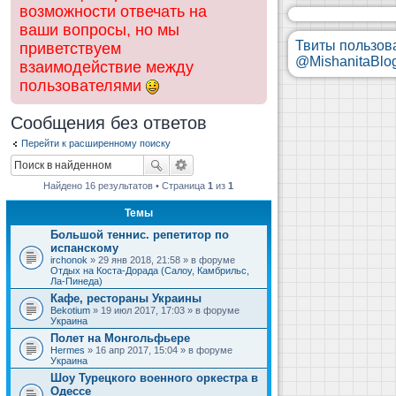
возможности отвечать на
ваши вопросы, но мы
Твиты пользов
приветствуем
@MishanitaBlo
взаимодействие между
пользователями
Сообщения без ответов
Перейти к расширенному поиску
Найдено 16 результатов • Страница
1
из
1
Темы
Большой теннис. репетитор по
испанскому
irchonok
» 29 янв 2018, 21:58 » в форуме
Отдых на Коста-Дорада (Салоу, Камбрильс,
Ла-Пинеда)
Кафе, рестораны Украины
Bekotium
» 19 июл 2017, 17:03 » в форуме
Украина
Полет на Монгольфьере
Hermes
» 16 апр 2017, 15:04 » в форуме
Украина
Шоу Турецкого военного оркестра в
Одессе