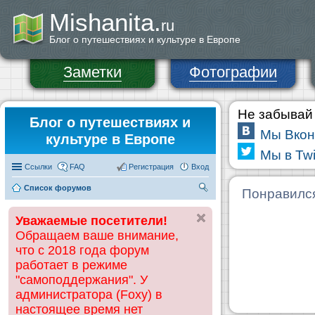
Mishanita.
ru
Блог о путешествиях и культуре в Европе
Заметки
Фотографии
Не забывай 
Блог о путешествиях и
Мы Вкон
культуре в Европе
Мы в Twi
Ссылки
FAQ
Регистрация
Вход
Список форумов
П
Понравилс
ои
Уважаемые посетители!
ск
Обращаем ваше внимание,
что с 2018 года форум
работает в режиме
"самоподдержания". У
администратора (Foxy) в
настоящее время нет