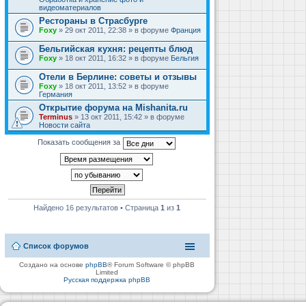
видеоматериалов
Рестораны в Страсбурге
Foxy
» 29 окт 2011, 22:38 » в форуме
Франция
Бельгийская кухня: рецепты блюд
Foxy
» 18 окт 2011, 16:32 » в форуме
Бельгия
Отели в Берлине: советы и отзывы
Foxy
» 18 окт 2011, 13:52 » в форуме
Германия
Открытие форума на Mishanita.ru
Terminus
» 13 окт 2011, 15:42 » в форуме
Новости сайта
Показать сообщения за
Найдено 16 результатов • Страница
1
из
1
Список форумов
Создано на основе
phpBB
® Forum Software © phpBB
Limited
Русская поддержка phpBB