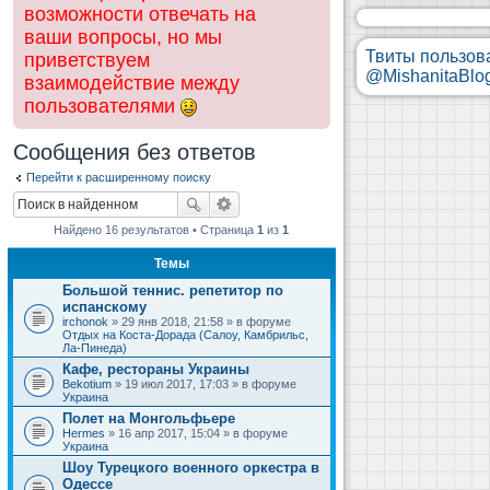
возможности отвечать на
ваши вопросы, но мы
Твиты пользов
приветствуем
@MishanitaBlo
взаимодействие между
пользователями
Сообщения без ответов
Перейти к расширенному поиску
Найдено 16 результатов • Страница
1
из
1
Темы
Большой теннис. репетитор по
испанскому
irchonok
» 29 янв 2018, 21:58 » в форуме
Отдых на Коста-Дорада (Салоу, Камбрильс,
Ла-Пинеда)
Кафе, рестораны Украины
Bekotium
» 19 июл 2017, 17:03 » в форуме
Украина
Полет на Монгольфьере
Hermes
» 16 апр 2017, 15:04 » в форуме
Украина
Шоу Турецкого военного оркестра в
Одессе