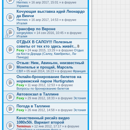
Hermes
» 16 апр 2017, 15:01 » в форуме
Украина
Кочующая выставка идей Леонардо
да Винчи
Hermes
» 16 апр 2017, 14:53 » в форуме
Италия
Трансфер по Вероне
sergeykitov
» 14 сен 2016, 10:45 » в форуме
Италия
ОТДЫХ В САЛОУ!!! Полезные
советы от тех кто здесь живёт...
В
Foxy
» 24 мар 2015, 13:29 » в форуме
Отдых
л
на Коста-Дорада (Салоу, Камбрильс, Ла-
о
Пинеда)
ж
Отзыв: Ним, Авиньон, неизвестный
е
Монпелье и прощай, Марсель
н
и
СВЛ
» 05 май 2014, 16:23 » в форуме
Франция
я
Онлайн-бронирование билетов на
норвежский паром Hurtigruten
Foxy
» 11 мар 2012, 12:53 » в форуме
Вопросы по бронированию билетов
Автовокзал в Таллине
Foxy
» 29 янв 2012, 18:33 » в форуме
Эстония
Погода в Таллине
Foxy
» 26 янв 2012, 14:58 » в форуме
Эстония
Качественный ресайз видео
1080x50i. Вариант второй
Terminus
» 12 янв 2012, 17:17 » в форуме
Обработка и хранение фото и