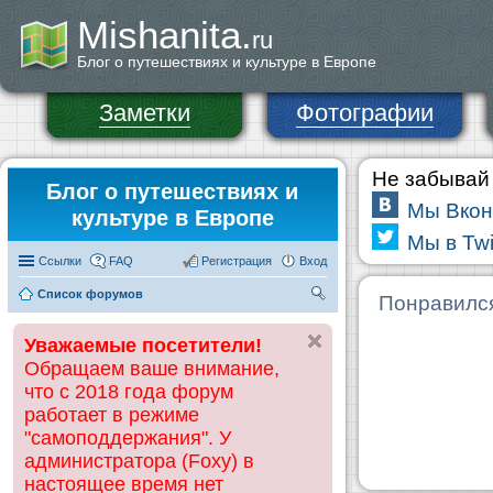
Mishanita.
ru
Блог о путешествиях и культуре в Европе
Заметки
Фотографии
Не забывай 
Блог о путешествиях и
Мы Вкон
культуре в Европе
Мы в Twi
Ссылки
FAQ
Регистрация
Вход
Список форумов
П
Понравилс
ои
Уважаемые посетители!
ск
Обращаем ваше внимание,
что с 2018 года форум
работает в режиме
"самоподдержания". У
администратора (Foxy) в
настоящее время нет