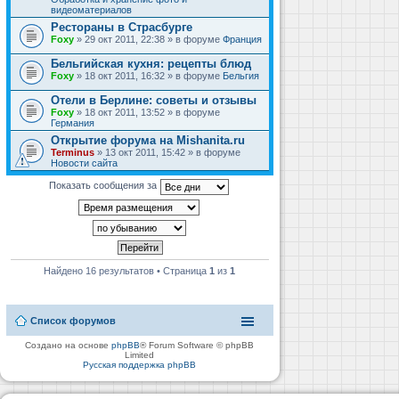
видеоматериалов
Рестораны в Страсбурге
Foxy
» 29 окт 2011, 22:38 » в форуме
Франция
Бельгийская кухня: рецепты блюд
Foxy
» 18 окт 2011, 16:32 » в форуме
Бельгия
Отели в Берлине: советы и отзывы
Foxy
» 18 окт 2011, 13:52 » в форуме
Германия
Открытие форума на Mishanita.ru
Terminus
» 13 окт 2011, 15:42 » в форуме
Новости сайта
Показать сообщения за
Найдено 16 результатов • Страница
1
из
1
Список форумов
Создано на основе
phpBB
® Forum Software © phpBB
Limited
Русская поддержка phpBB