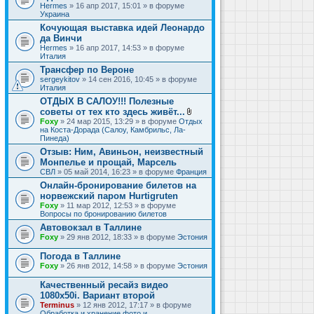
Hermes
» 16 апр 2017, 15:01 » в форуме
Украина
Кочующая выставка идей Леонардо
да Винчи
Hermes
» 16 апр 2017, 14:53 » в форуме
Италия
Трансфер по Вероне
sergeykitov
» 14 сен 2016, 10:45 » в форуме
Италия
ОТДЫХ В САЛОУ!!! Полезные
советы от тех кто здесь живёт...
В
Foxy
» 24 мар 2015, 13:29 » в форуме
Отдых
л
на Коста-Дорада (Салоу, Камбрильс, Ла-
о
Пинеда)
ж
Отзыв: Ним, Авиньон, неизвестный
е
Монпелье и прощай, Марсель
н
и
СВЛ
» 05 май 2014, 16:23 » в форуме
Франция
я
Онлайн-бронирование билетов на
норвежский паром Hurtigruten
Foxy
» 11 мар 2012, 12:53 » в форуме
Вопросы по бронированию билетов
Автовокзал в Таллине
Foxy
» 29 янв 2012, 18:33 » в форуме
Эстония
Погода в Таллине
Foxy
» 26 янв 2012, 14:58 » в форуме
Эстония
Качественный ресайз видео
1080x50i. Вариант второй
Terminus
» 12 янв 2012, 17:17 » в форуме
Обработка и хранение фото и