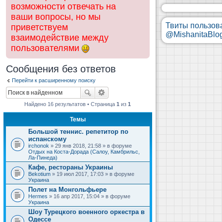
возможности отвечать на
ваши вопросы, но мы
Твиты пользов
приветствуем
@MishanitaBlo
взаимодействие между
пользователями
Сообщения без ответов
Перейти к расширенному поиску
Найдено 16 результатов • Страница
1
из
1
Темы
Большой теннис. репетитор по
испанскому
irchonok
» 29 янв 2018, 21:58 » в форуме
Отдых на Коста-Дорада (Салоу, Камбрильс,
Ла-Пинеда)
Кафе, рестораны Украины
Bekotium
» 19 июл 2017, 17:03 » в форуме
Украина
Полет на Монгольфьере
Hermes
» 16 апр 2017, 15:04 » в форуме
Украина
Шоу Турецкого военного оркестра в
Одессе