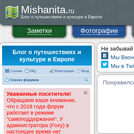
Mishanita.
ru
Блог о путешествиях и культуре в Европе
Заметки
Фотографии
Не забывай 
Блог о путешествиях и
Мы Вкон
культуре в Европе
Мы в Twi
Ссылки
FAQ
Регистрация
Вход
Список форумов
П
Понравилс
ои
Уважаемые посетители!
ск
Обращаем ваше внимание,
что с 2018 года форум
работает в режиме
"самоподдержания". У
администратора (Foxy) в
настоящее время нет