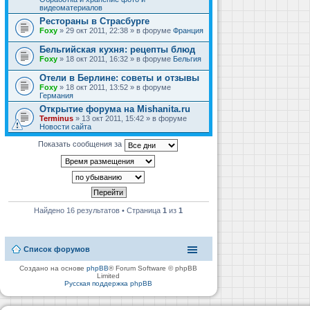
видеоматериалов
Рестораны в Страсбурге
Foxy
» 29 окт 2011, 22:38 » в форуме
Франция
Бельгийская кухня: рецепты блюд
Foxy
» 18 окт 2011, 16:32 » в форуме
Бельгия
Отели в Берлине: советы и отзывы
Foxy
» 18 окт 2011, 13:52 » в форуме
Германия
Открытие форума на Mishanita.ru
Terminus
» 13 окт 2011, 15:42 » в форуме
Новости сайта
Показать сообщения за
Найдено 16 результатов • Страница
1
из
1
Список форумов
Создано на основе
phpBB
® Forum Software © phpBB
Limited
Русская поддержка phpBB