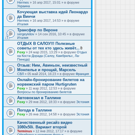
Hermes
» 16 апр 2017, 15:01 » в форуме
Украина
Кочующая выставка идей Леонардо
да Винчи
Hermes
» 16 апр 2017, 14:53 » в форуме
Италия
Трансфер по Вероне
sergeykitov
» 14 сен 2016, 10:45 » в форуме
Италия
ОТДЫХ В САЛОУ!!! Полезные
советы от тех кто здесь живёт...
В
Foxy
» 24 мар 2015, 13:29 » в форуме
Отдых
л
на Коста-Дорада (Салоу, Камбрильс, Ла-
о
Пинеда)
ж
Отзыв: Ним, Авиньон, неизвестный
е
Монпелье и прощай, Марсель
н
и
СВЛ
» 05 май 2014, 16:23 » в форуме
Франция
я
Онлайн-бронирование билетов на
норвежский паром Hurtigruten
Foxy
» 11 мар 2012, 12:53 » в форуме
Вопросы по бронированию билетов
Автовокзал в Таллине
Foxy
» 29 янв 2012, 18:33 » в форуме
Эстония
Погода в Таллине
Foxy
» 26 янв 2012, 14:58 » в форуме
Эстония
Качественный ресайз видео
1080x50i. Вариант второй
Terminus
» 12 янв 2012, 17:17 » в форуме
Обработка и хранение фото и