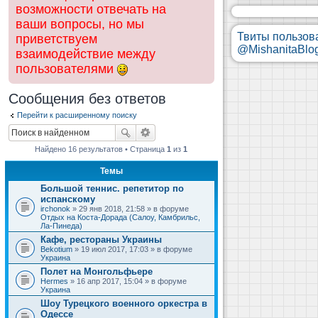
возможности отвечать на
ваши вопросы, но мы
Твиты пользов
приветствуем
@MishanitaBlo
взаимодействие между
пользователями
Сообщения без ответов
Перейти к расширенному поиску
Найдено 16 результатов • Страница
1
из
1
Темы
Большой теннис. репетитор по
испанскому
irchonok
» 29 янв 2018, 21:58 » в форуме
Отдых на Коста-Дорада (Салоу, Камбрильс,
Ла-Пинеда)
Кафе, рестораны Украины
Bekotium
» 19 июл 2017, 17:03 » в форуме
Украина
Полет на Монгольфьере
Hermes
» 16 апр 2017, 15:04 » в форуме
Украина
Шоу Турецкого военного оркестра в
Одессе