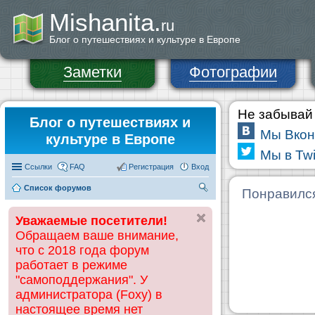
Mishanita.
ru
Блог о путешествиях и культуре в Европе
Заметки
Фотографии
Не забывай 
Блог о путешествиях и
Мы Вкон
культуре в Европе
Мы в Twi
Ссылки
FAQ
Регистрация
Вход
Список форумов
П
Понравилс
ои
Уважаемые посетители!
ск
Обращаем ваше внимание,
что с 2018 года форум
работает в режиме
"самоподдержания". У
администратора (Foxy) в
настоящее время нет