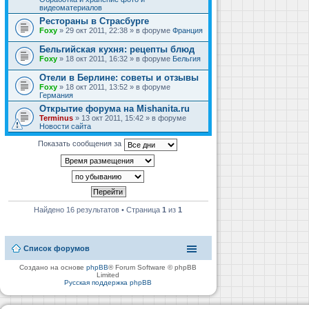
видеоматериалов
Рестораны в Страсбурге
Foxy
» 29 окт 2011, 22:38 » в форуме
Франция
Бельгийская кухня: рецепты блюд
Foxy
» 18 окт 2011, 16:32 » в форуме
Бельгия
Отели в Берлине: советы и отзывы
Foxy
» 18 окт 2011, 13:52 » в форуме
Германия
Открытие форума на Mishanita.ru
Terminus
» 13 окт 2011, 15:42 » в форуме
Новости сайта
Показать сообщения за
Найдено 16 результатов • Страница
1
из
1
Список форумов
Создано на основе
phpBB
® Forum Software © phpBB
Limited
Русская поддержка phpBB