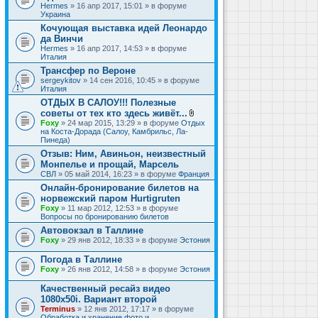
Hermes
» 16 апр 2017, 15:01 » в форуме
Украина
Кочующая выставка идей Леонардо
да Винчи
Hermes
» 16 апр 2017, 14:53 » в форуме
Италия
Трансфер по Вероне
sergeykitov
» 14 сен 2016, 10:45 » в форуме
Италия
ОТДЫХ В САЛОУ!!! Полезные
советы от тех кто здесь живёт...
В
Foxy
» 24 мар 2015, 13:29 » в форуме
Отдых
л
на Коста-Дорада (Салоу, Камбрильс, Ла-
о
Пинеда)
ж
Отзыв: Ним, Авиньон, неизвестный
е
Монпелье и прощай, Марсель
н
и
СВЛ
» 05 май 2014, 16:23 » в форуме
Франция
я
Онлайн-бронирование билетов на
норвежский паром Hurtigruten
Foxy
» 11 мар 2012, 12:53 » в форуме
Вопросы по бронированию билетов
Автовокзал в Таллине
Foxy
» 29 янв 2012, 18:33 » в форуме
Эстония
Погода в Таллине
Foxy
» 26 янв 2012, 14:58 » в форуме
Эстония
Качественный ресайз видео
1080x50i. Вариант второй
Terminus
» 12 янв 2012, 17:17 » в форуме
Обработка и хранение фото и