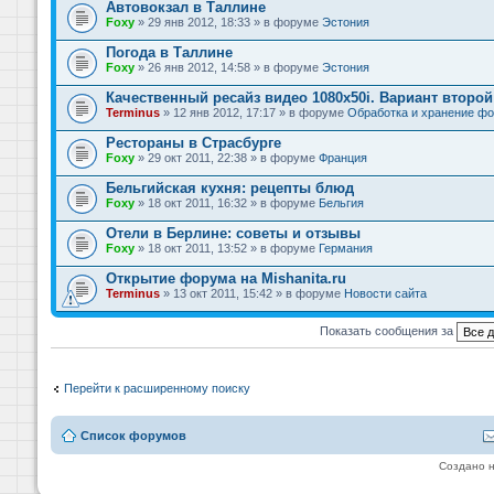
Автовокзал в Таллине
Foxy
» 29 янв 2012, 18:33 » в форуме
Эстония
Погода в Таллине
Foxy
» 26 янв 2012, 14:58 » в форуме
Эстония
Качественный ресайз видео 1080x50i. Вариант второй
Terminus
» 12 янв 2012, 17:17 » в форуме
Обработка и хранение фо
Рестораны в Страсбурге
Foxy
» 29 окт 2011, 22:38 » в форуме
Франция
Бельгийская кухня: рецепты блюд
Foxy
» 18 окт 2011, 16:32 » в форуме
Бельгия
Отели в Берлине: советы и отзывы
Foxy
» 18 окт 2011, 13:52 » в форуме
Германия
Открытие форума на Mishanita.ru
Terminus
» 13 окт 2011, 15:42 » в форуме
Новости сайта
Показать сообщения за
Перейти к расширенному поиску
Список форумов
Создано 