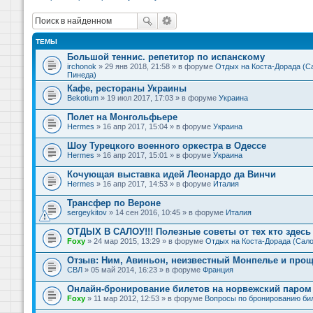
ТЕМЫ
Большой теннис. репетитор по испанскому
irchonok
» 29 янв 2018, 21:58 » в форуме
Отдых на Коста-Дорада (Са
Пинеда)
Кафе, рестораны Украины
Bekotium
» 19 июл 2017, 17:03 » в форуме
Украина
Полет на Монгольфьере
Hermes
» 16 апр 2017, 15:04 » в форуме
Украина
Шоу Турецкого военного оркестра в Одессе
Hermes
» 16 апр 2017, 15:01 » в форуме
Украина
Кочующая выставка идей Леонардо да Винчи
Hermes
» 16 апр 2017, 14:53 » в форуме
Италия
Трансфер по Вероне
sergeykitov
» 14 сен 2016, 10:45 » в форуме
Италия
ОТДЫХ В САЛОУ!!! Полезные советы от тех кто здесь 
Foxy
» 24 мар 2015, 13:29 » в форуме
Отдых на Коста-Дорада (Сало
Отзыв: Ним, Авиньон, неизвестный Монпелье и прощ
СВЛ
» 05 май 2014, 16:23 » в форуме
Франция
Онлайн-бронирование билетов на норвежский паром 
Foxy
» 11 мар 2012, 12:53 » в форуме
Вопросы по бронированию би