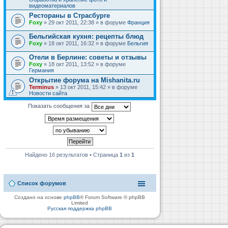
видеоматериалов
Рестораны в Страсбурге
Foxy
» 29 окт 2011, 22:38 » в форуме
Франция
Бельгийская кухня: рецепты блюд
Foxy
» 18 окт 2011, 16:32 » в форуме
Бельгия
Отели в Берлине: советы и отзывы
Foxy
» 18 окт 2011, 13:52 » в форуме
Германия
Открытие форума на Mishanita.ru
Terminus
» 13 окт 2011, 15:42 » в форуме
Новости сайта
Показать сообщения за
Найдено 16 результатов • Страница
1
из
1
Список форумов
Создано на основе
phpBB
® Forum Software © phpBB
Limited
Русская поддержка phpBB