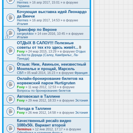
Hermes
» 16 апр 2017, 15:01 » в форуме
Украина
Кочующая выставка идей Леонардо
да Винчи
Hermes
» 16 апр 2017, 14:53 » в форуме
Италия
Трансфер по Вероне
sergeykitov
» 14 сен 2016, 10:45 » в форуме
Италия
ОТДЫХ В САЛОУ!!! Полезные
советы от тех кто здесь живёт...
В
Foxy
» 24 мар 2015, 13:29 » в форуме
Отдых
л
на Коста-Дорада (Салоу, Камбрильс, Ла-
о
Пинеда)
ж
Отзыв: Ним, Авиньон, неизвестный
е
Монпелье и прощай, Марсель
н
и
СВЛ
» 05 май 2014, 16:23 » в форуме
Франция
я
Онлайн-бронирование билетов на
норвежский паром Hurtigruten
Foxy
» 11 мар 2012, 12:53 » в форуме
Вопросы по бронированию билетов
Автовокзал в Таллине
Foxy
» 29 янв 2012, 18:33 » в форуме
Эстония
Погода в Таллине
Foxy
» 26 янв 2012, 14:58 » в форуме
Эстония
Качественный ресайз видео
1080x50i. Вариант второй
Terminus
» 12 янв 2012, 17:17 » в форуме
Обработка и хранение фото и