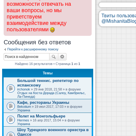
возможности отвечать на
ваши вопросы, но мы
Твиты пользов
приветствуем
@MishanitaBlo
взаимодействие между
пользователями
Сообщения без ответов
Перейти к расширенному поиску
Найдено 16 результатов • Страница
1
из
1
Темы
Большой теннис. репетитор по
испанскому
irchonok
» 29 янв 2018, 21:58 » в форуме
Отдых на Коста-Дорада (Салоу, Камбрильс,
Ла-Пинеда)
Кафе, рестораны Украины
Bekotium
» 19 июл 2017, 17:03 » в форуме
Украина
Полет на Монгольфьере
Hermes
» 16 апр 2017, 15:04 » в форуме
Украина
Шоу Турецкого военного оркестра в
Одессе