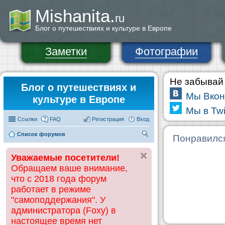
Mishanita.
ru
Блог о путешествиях и культуре в Европе
Заметки
Фотографии
Не забывай 
Блог о путешествиях и
Мы Вкон
культуре в Европе
Мы в Twi
Ссылки
FAQ
Регистрация
Вход
Список форумов
П
Понравилс
ои
Уважаемые посетители!
ск
Обращаем ваше внимание,
что с 2018 года форум
работает в режиме
"самоподдержания". У
администратора (Foxy) в
настоящее время нет