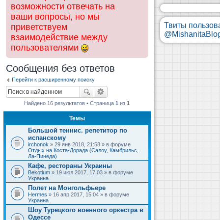
возможности отвечать на
ваши вопросы, но мы
Твиты пользов
приветствуем
@MishanitaBlo
взаимодействие между
пользователями
Сообщения без ответов
Перейти к расширенному поиску
Найдено 16 результатов • Страница
1
из
1
Темы
Большой теннис. репетитор по
испанскому
irchonok
» 29 янв 2018, 21:58 » в форуме
Отдых на Коста-Дорада (Салоу, Камбрильс,
Ла-Пинеда)
Кафе, рестораны Украины
Bekotium
» 19 июл 2017, 17:03 » в форуме
Украина
Полет на Монгольфьере
Hermes
» 16 апр 2017, 15:04 » в форуме
Украина
Шоу Турецкого военного оркестра в
Одессе