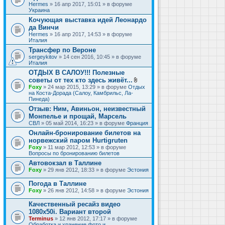
Hermes
» 16 апр 2017, 15:01 » в форуме
Украина
Кочующая выставка идей Леонардо
да Винчи
Hermes
» 16 апр 2017, 14:53 » в форуме
Италия
Трансфер по Вероне
sergeykitov
» 14 сен 2016, 10:45 » в форуме
Италия
ОТДЫХ В САЛОУ!!! Полезные
советы от тех кто здесь живёт...
В
Foxy
» 24 мар 2015, 13:29 » в форуме
Отдых
л
на Коста-Дорада (Салоу, Камбрильс, Ла-
о
Пинеда)
ж
Отзыв: Ним, Авиньон, неизвестный
е
Монпелье и прощай, Марсель
н
и
СВЛ
» 05 май 2014, 16:23 » в форуме
Франция
я
Онлайн-бронирование билетов на
норвежский паром Hurtigruten
Foxy
» 11 мар 2012, 12:53 » в форуме
Вопросы по бронированию билетов
Автовокзал в Таллине
Foxy
» 29 янв 2012, 18:33 » в форуме
Эстония
Погода в Таллине
Foxy
» 26 янв 2012, 14:58 » в форуме
Эстония
Качественный ресайз видео
1080x50i. Вариант второй
Terminus
» 12 янв 2012, 17:17 » в форуме
Обработка и хранение фото и