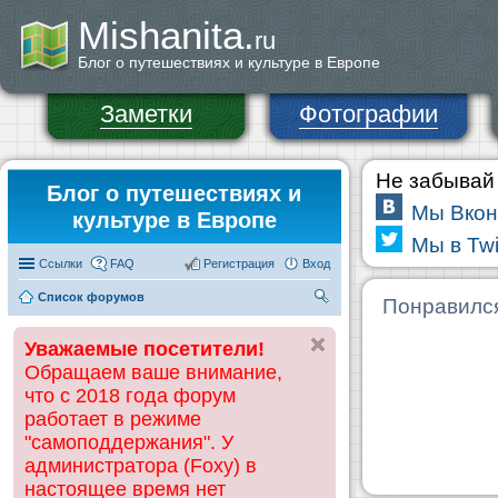
Mishanita.
ru
Блог о путешествиях и культуре в Европе
Заметки
Фотографии
Не забывай 
Блог о путешествиях и
Мы Вкон
культуре в Европе
Мы в Twi
Ссылки
FAQ
Регистрация
Вход
Список форумов
П
Понравилс
ои
Уважаемые посетители!
ск
Обращаем ваше внимание,
что с 2018 года форум
работает в режиме
"самоподдержания". У
администратора (Foxy) в
настоящее время нет