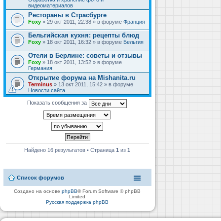
видеоматериалов
Рестораны в Страсбурге
Foxy
» 29 окт 2011, 22:38 » в форуме
Франция
Бельгийская кухня: рецепты блюд
Foxy
» 18 окт 2011, 16:32 » в форуме
Бельгия
Отели в Берлине: советы и отзывы
Foxy
» 18 окт 2011, 13:52 » в форуме
Германия
Открытие форума на Mishanita.ru
Terminus
» 13 окт 2011, 15:42 » в форуме
Новости сайта
Показать сообщения за
Найдено 16 результатов • Страница
1
из
1
Список форумов
Создано на основе
phpBB
® Forum Software © phpBB
Limited
Русская поддержка phpBB