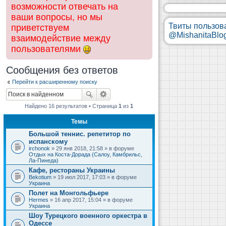
возможности отвечать на
ваши вопросы, но мы
Твиты пользов
приветствуем
@MishanitaBlo
взаимодействие между
пользователями
Сообщения без ответов
Перейти к расширенному поиску
Найдено 16 результатов • Страница
1
из
1
Темы
Большой теннис. репетитор по
испанскому
irchonok
» 29 янв 2018, 21:58 » в форуме
Отдых на Коста-Дорада (Салоу, Камбрильс,
Ла-Пинеда)
Кафе, рестораны Украины
Bekotium
» 19 июл 2017, 17:03 » в форуме
Украина
Полет на Монгольфьере
Hermes
» 16 апр 2017, 15:04 » в форуме
Украина
Шоу Турецкого военного оркестра в
Одессе