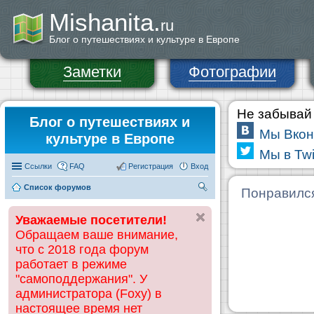
Mishanita.
ru
Блог о путешествиях и культуре в Европе
Заметки
Фотографии
Не забывай 
Блог о путешествиях и
Мы Вкон
культуре в Европе
Мы в Twi
Ссылки
FAQ
Регистрация
Вход
Список форумов
П
Понравилс
ои
Уважаемые посетители!
ск
Обращаем ваше внимание,
что с 2018 года форум
работает в режиме
"самоподдержания". У
администратора (Foxy) в
настоящее время нет