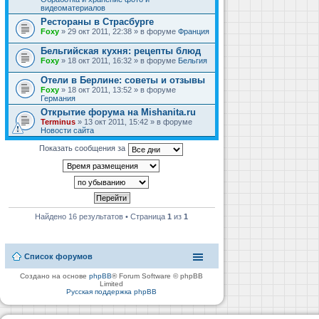
видеоматериалов
Рестораны в Страсбурге
Foxy
» 29 окт 2011, 22:38 » в форуме
Франция
Бельгийская кухня: рецепты блюд
Foxy
» 18 окт 2011, 16:32 » в форуме
Бельгия
Отели в Берлине: советы и отзывы
Foxy
» 18 окт 2011, 13:52 » в форуме
Германия
Открытие форума на Mishanita.ru
Terminus
» 13 окт 2011, 15:42 » в форуме
Новости сайта
Показать сообщения за
Найдено 16 результатов • Страница
1
из
1
Список форумов
Создано на основе
phpBB
® Forum Software © phpBB
Limited
Русская поддержка phpBB