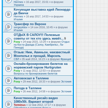
Hermes
» 16 апр 2017, 15:01 » в форуме
Украина
Кочующая выставка идей Леонардо
да Винчи
Hermes
» 16 апр 2017, 14:53 » в форуме
Италия
Трансфер по Вероне
sergeykitov
» 14 сен 2016, 10:45 » в форуме
Италия
ОТДЫХ В САЛОУ!!! Полезные
советы от тех кто здесь живёт...
В
Foxy
» 24 мар 2015, 13:29 » в форуме
Отдых
л
на Коста-Дорада (Салоу, Камбрильс, Ла-
о
Пинеда)
ж
Отзыв: Ним, Авиньон, неизвестный
е
Монпелье и прощай, Марсель
н
и
СВЛ
» 05 май 2014, 16:23 » в форуме
Франция
я
Онлайн-бронирование билетов на
норвежский паром Hurtigruten
Foxy
» 11 мар 2012, 12:53 » в форуме
Вопросы по бронированию билетов
Автовокзал в Таллине
Foxy
» 29 янв 2012, 18:33 » в форуме
Эстония
Погода в Таллине
Foxy
» 26 янв 2012, 14:58 » в форуме
Эстония
Качественный ресайз видео
1080x50i. Вариант второй
Terminus
» 12 янв 2012, 17:17 » в форуме
Обработка и хранение фото и