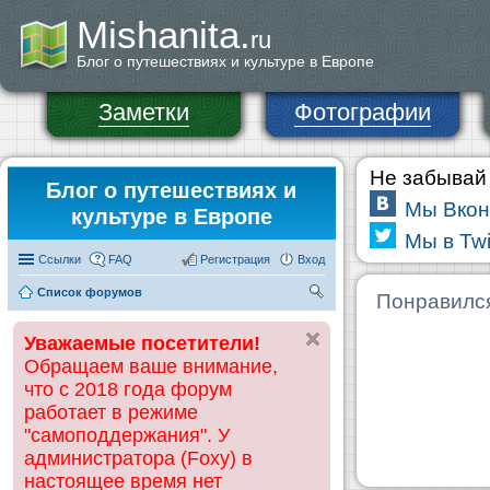
Mishanita.
ru
Блог о путешествиях и культуре в Европе
Заметки
Фотографии
Не забывай 
Блог о путешествиях и
Мы Вкон
культуре в Европе
Мы в Twi
Ссылки
FAQ
Регистрация
Вход
Список форумов
П
Понравилс
ои
Уважаемые посетители!
ск
Обращаем ваше внимание,
что с 2018 года форум
работает в режиме
"самоподдержания". У
администратора (Foxy) в
настоящее время нет