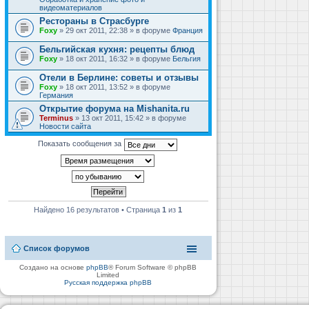
видеоматериалов
Рестораны в Страсбурге
Foxy
» 29 окт 2011, 22:38 » в форуме
Франция
Бельгийская кухня: рецепты блюд
Foxy
» 18 окт 2011, 16:32 » в форуме
Бельгия
Отели в Берлине: советы и отзывы
Foxy
» 18 окт 2011, 13:52 » в форуме
Германия
Открытие форума на Mishanita.ru
Terminus
» 13 окт 2011, 15:42 » в форуме
Новости сайта
Показать сообщения за
Найдено 16 результатов • Страница
1
из
1
Список форумов
Создано на основе
phpBB
® Forum Software © phpBB
Limited
Русская поддержка phpBB