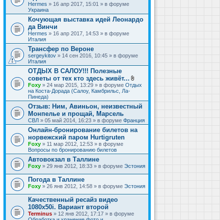
Hermes
» 16 апр 2017, 15:01 » в форуме
Украина
Кочующая выставка идей Леонардо
да Винчи
Hermes
» 16 апр 2017, 14:53 » в форуме
Италия
Трансфер по Вероне
sergeykitov
» 14 сен 2016, 10:45 » в форуме
Италия
ОТДЫХ В САЛОУ!!! Полезные
советы от тех кто здесь живёт...
В
Foxy
» 24 мар 2015, 13:29 » в форуме
Отдых
л
на Коста-Дорада (Салоу, Камбрильс, Ла-
о
Пинеда)
ж
Отзыв: Ним, Авиньон, неизвестный
е
Монпелье и прощай, Марсель
н
и
СВЛ
» 05 май 2014, 16:23 » в форуме
Франция
я
Онлайн-бронирование билетов на
норвежский паром Hurtigruten
Foxy
» 11 мар 2012, 12:53 » в форуме
Вопросы по бронированию билетов
Автовокзал в Таллине
Foxy
» 29 янв 2012, 18:33 » в форуме
Эстония
Погода в Таллине
Foxy
» 26 янв 2012, 14:58 » в форуме
Эстония
Качественный ресайз видео
1080x50i. Вариант второй
Terminus
» 12 янв 2012, 17:17 » в форуме
Обработка и хранение фото и