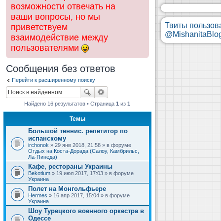
возможности отвечать на
ваши вопросы, но мы
Твиты пользов
приветствуем
@MishanitaBlo
взаимодействие между
пользователями
Сообщения без ответов
Перейти к расширенному поиску
Найдено 16 результатов • Страница
1
из
1
Темы
Большой теннис. репетитор по
испанскому
irchonok
» 29 янв 2018, 21:58 » в форуме
Отдых на Коста-Дорада (Салоу, Камбрильс,
Ла-Пинеда)
Кафе, рестораны Украины
Bekotium
» 19 июл 2017, 17:03 » в форуме
Украина
Полет на Монгольфьере
Hermes
» 16 апр 2017, 15:04 » в форуме
Украина
Шоу Турецкого военного оркестра в
Одессе