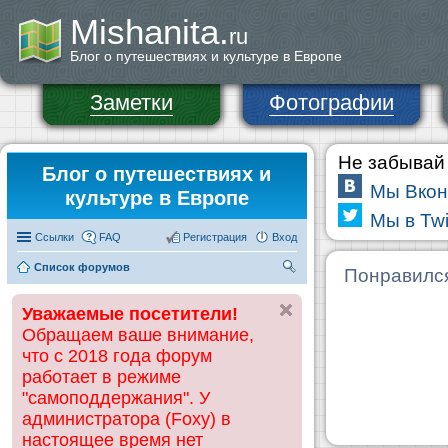
Mishanita.
ru
Блог о путешествиях и культуре в Европе
Заметки
Фотографии
Не забывай 
Блог о путешествиях и
Мы Вкон
культуре в Европе
Мы в Twi
Ссылки
FAQ
Регистрация
Вход
Список форумов
П
Понравилс
ои
Уважаемые посетители!
ск
Обращаем ваше внимание,
что с 2018 года форум
работает в режиме
"самоподдержания". У
администратора (Foxy) в
настоящее время нет