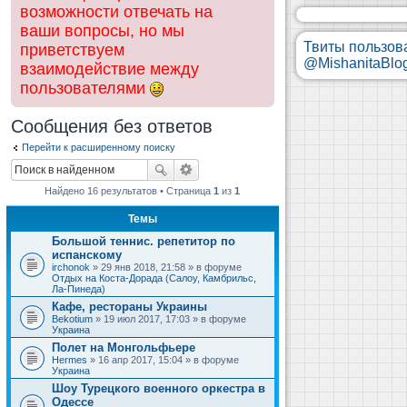
возможности отвечать на
ваши вопросы, но мы
Твиты пользов
приветствуем
@MishanitaBlo
взаимодействие между
пользователями
Сообщения без ответов
Перейти к расширенному поиску
Найдено 16 результатов • Страница
1
из
1
Темы
Большой теннис. репетитор по
испанскому
irchonok
» 29 янв 2018, 21:58 » в форуме
Отдых на Коста-Дорада (Салоу, Камбрильс,
Ла-Пинеда)
Кафе, рестораны Украины
Bekotium
» 19 июл 2017, 17:03 » в форуме
Украина
Полет на Монгольфьере
Hermes
» 16 апр 2017, 15:04 » в форуме
Украина
Шоу Турецкого военного оркестра в
Одессе