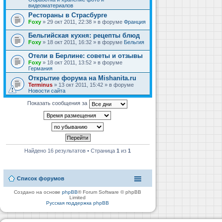
видеоматериалов
Рестораны в Страсбурге
Foxy
» 29 окт 2011, 22:38 » в форуме
Франция
Бельгийская кухня: рецепты блюд
Foxy
» 18 окт 2011, 16:32 » в форуме
Бельгия
Отели в Берлине: советы и отзывы
Foxy
» 18 окт 2011, 13:52 » в форуме
Германия
Открытие форума на Mishanita.ru
Terminus
» 13 окт 2011, 15:42 » в форуме
Новости сайта
Показать сообщения за
Найдено 16 результатов • Страница
1
из
1
Список форумов
Создано на основе
phpBB
® Forum Software © phpBB
Limited
Русская поддержка phpBB