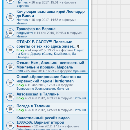
Hermes
» 16 апр 2017, 15:01 » в форуме
Украина
Кочующая выставка идей Леонардо
да Винчи
Hermes
» 16 апр 2017, 14:53 » в форуме
Италия
Трансфер по Вероне
sergeykitov
» 14 сен 2016, 10:45 » в форуме
Италия
ОТДЫХ В САЛОУ!!! Полезные
советы от тех кто здесь живёт...
В
Foxy
» 24 мар 2015, 13:29 » в форуме
Отдых
л
на Коста-Дорада (Салоу, Камбрильс, Ла-
о
Пинеда)
ж
Отзыв: Ним, Авиньон, неизвестный
е
Монпелье и прощай, Марсель
н
и
СВЛ
» 05 май 2014, 16:23 » в форуме
Франция
я
Онлайн-бронирование билетов на
норвежский паром Hurtigruten
Foxy
» 11 мар 2012, 12:53 » в форуме
Вопросы по бронированию билетов
Автовокзал в Таллине
Foxy
» 29 янв 2012, 18:33 » в форуме
Эстония
Погода в Таллине
Foxy
» 26 янв 2012, 14:58 » в форуме
Эстония
Качественный ресайз видео
1080x50i. Вариант второй
Terminus
» 12 янв 2012, 17:17 » в форуме
Обработка и хранение фото и