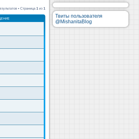
езультатов • Страница
1
из
1
Твиты пользователя
ЩЕНИЕ
@MishanitaBlog