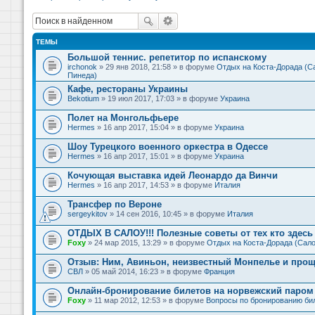
ТЕМЫ
Большой теннис. репетитор по испанскому
irchonok
» 29 янв 2018, 21:58 » в форуме
Отдых на Коста-Дорада (Са
Пинеда)
Кафе, рестораны Украины
Bekotium
» 19 июл 2017, 17:03 » в форуме
Украина
Полет на Монгольфьере
Hermes
» 16 апр 2017, 15:04 » в форуме
Украина
Шоу Турецкого военного оркестра в Одессе
Hermes
» 16 апр 2017, 15:01 » в форуме
Украина
Кочующая выставка идей Леонардо да Винчи
Hermes
» 16 апр 2017, 14:53 » в форуме
Италия
Трансфер по Вероне
sergeykitov
» 14 сен 2016, 10:45 » в форуме
Италия
ОТДЫХ В САЛОУ!!! Полезные советы от тех кто здесь 
Foxy
» 24 мар 2015, 13:29 » в форуме
Отдых на Коста-Дорада (Сало
Отзыв: Ним, Авиньон, неизвестный Монпелье и прощ
СВЛ
» 05 май 2014, 16:23 » в форуме
Франция
Онлайн-бронирование билетов на норвежский паром 
Foxy
» 11 мар 2012, 12:53 » в форуме
Вопросы по бронированию би