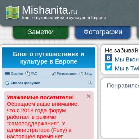
Mishanita.
ru
Блог о путешествиях и культуре в Европе
Заметки
Фотографии
Не забывай 
Блог о путешествиях и
Мы Вкон
культуре в Европе
Мы в Twi
Ссылки
FAQ
Регистрация
Вход
Список форумов
П
Понравилс
ои
Уважаемые посетители!
ск
Обращаем ваше внимание,
что с 2018 года форум
работает в режиме
"самоподдержания". У
администратора (Foxy) в
настоящее время нет