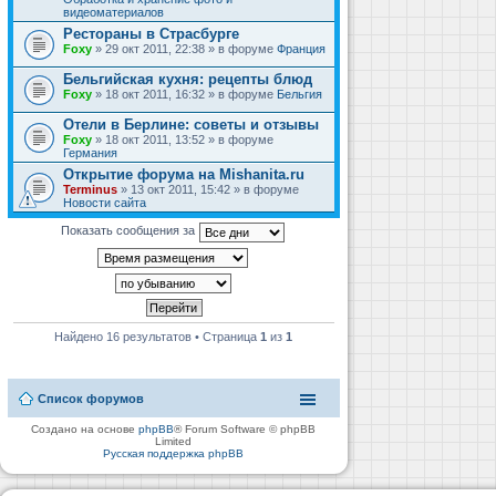
видеоматериалов
Рестораны в Страсбурге
Foxy
» 29 окт 2011, 22:38 » в форуме
Франция
Бельгийская кухня: рецепты блюд
Foxy
» 18 окт 2011, 16:32 » в форуме
Бельгия
Отели в Берлине: советы и отзывы
Foxy
» 18 окт 2011, 13:52 » в форуме
Германия
Открытие форума на Mishanita.ru
Terminus
» 13 окт 2011, 15:42 » в форуме
Новости сайта
Показать сообщения за
Найдено 16 результатов • Страница
1
из
1
Список форумов
Создано на основе
phpBB
® Forum Software © phpBB
Limited
Русская поддержка phpBB