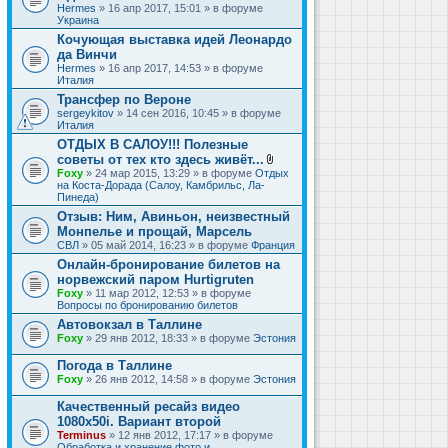
Hermes
» 16 апр 2017, 15:01 » в форуме
Украина
Кочующая выставка идей Леонардо
да Винчи
Hermes
» 16 апр 2017, 14:53 » в форуме
Италия
Трансфер по Вероне
sergeykitov
» 14 сен 2016, 10:45 » в форуме
Италия
ОТДЫХ В САЛОУ!!! Полезные
советы от тех кто здесь живёт...
В
Foxy
» 24 мар 2015, 13:29 » в форуме
Отдых
л
на Коста-Дорада (Салоу, Камбрильс, Ла-
о
Пинеда)
ж
Отзыв: Ним, Авиньон, неизвестный
е
Монпелье и прощай, Марсель
н
и
СВЛ
» 05 май 2014, 16:23 » в форуме
Франция
я
Онлайн-бронирование билетов на
норвежский паром Hurtigruten
Foxy
» 11 мар 2012, 12:53 » в форуме
Вопросы по бронированию билетов
Автовокзал в Таллине
Foxy
» 29 янв 2012, 18:33 » в форуме
Эстония
Погода в Таллине
Foxy
» 26 янв 2012, 14:58 » в форуме
Эстония
Качественный ресайз видео
1080x50i. Вариант второй
Terminus
» 12 янв 2012, 17:17 » в форуме
Обработка и хранение фото и