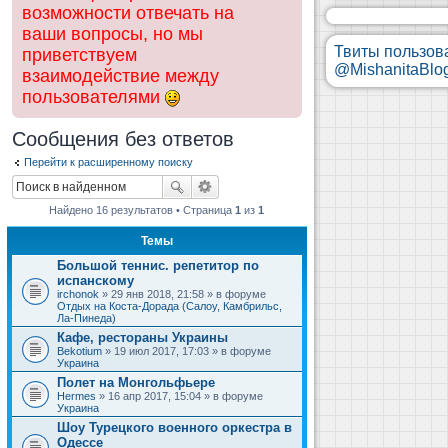
возможности отвечать на
ваши вопросы, но мы
Твиты пользов
приветствуем
@MishanitaBlo
взаимодействие между
пользователями
Сообщения без ответов
Перейти к расширенному поиску
Найдено 16 результатов • Страница
1
из
1
Темы
Большой теннис. репетитор по
испанскому
irchonok
» 29 янв 2018, 21:58 » в форуме
Отдых на Коста-Дорада (Салоу, Камбрильс,
Ла-Пинеда)
Кафе, рестораны Украины
Bekotium
» 19 июл 2017, 17:03 » в форуме
Украина
Полет на Монгольфьере
Hermes
» 16 апр 2017, 15:04 » в форуме
Украина
Шоу Турецкого военного оркестра в
Одессе