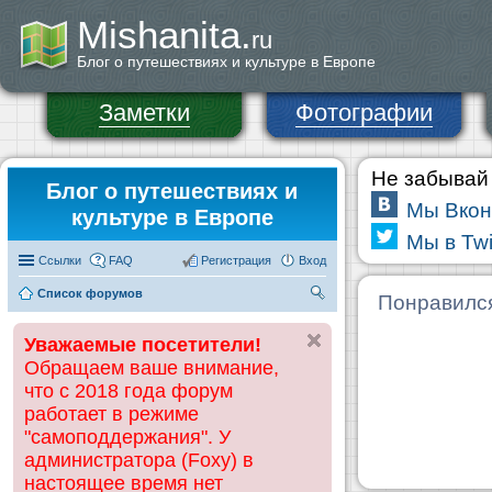
Mishanita.
ru
Блог о путешествиях и культуре в Европе
Заметки
Фотографии
Не забывай 
Блог о путешествиях и
Мы Вкон
культуре в Европе
Мы в Twi
Ссылки
FAQ
Регистрация
Вход
Список форумов
П
Понравилс
ои
Уважаемые посетители!
ск
Обращаем ваше внимание,
что с 2018 года форум
работает в режиме
"самоподдержания". У
администратора (Foxy) в
настоящее время нет