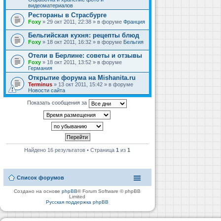
видеоматериалов
Рестораны в Страсбурге
Foxy
» 29 окт 2011, 22:38 » в форуме
Франция
Бельгийская кухня: рецепты блюд
Foxy
» 18 окт 2011, 16:32 » в форуме
Бельгия
Отели в Берлине: советы и отзывы
Foxy
» 18 окт 2011, 13:52 » в форуме
Германия
Открытие форума на Mishanita.ru
Terminus
» 13 окт 2011, 15:42 » в форуме
Новости сайта
Показать сообщения за
Найдено 16 результатов • Страница
1
из
1
Список форумов
Создано на основе
phpBB
® Forum Software © phpBB
Limited
Русская поддержка phpBB