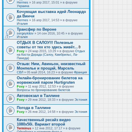
Hermes
» 16 апр 2017, 15:01 » в форуме
Украина
Кочующая выставка идей Леонардо
да Винчи
Hermes
» 16 апр 2017, 14:53 » в форуме
Италия
Трансфер по Вероне
sergeykitov
» 14 сен 2016, 10:45 » в форуме
Италия
ОТДЫХ В САЛОУ!!! Полезные
советы от тех кто здесь живёт...
В
Foxy
» 24 мар 2015, 13:29 » в форуме
Отдых
л
на Коста-Дорада (Салоу, Камбрильс, Ла-
о
Пинеда)
ж
Отзыв: Ним, Авиньон, неизвестный
е
Монпелье и прощай, Марсель
н
и
СВЛ
» 05 май 2014, 16:23 » в форуме
Франция
я
Онлайн-бронирование билетов на
норвежский паром Hurtigruten
Foxy
» 11 мар 2012, 12:53 » в форуме
Вопросы по бронированию билетов
Автовокзал в Таллине
Foxy
» 29 янв 2012, 18:33 » в форуме
Эстония
Погода в Таллине
Foxy
» 26 янв 2012, 14:58 » в форуме
Эстония
Качественный ресайз видео
1080x50i. Вариант второй
Terminus
» 12 янв 2012, 17:17 » в форуме
Обработка и хранение фото и