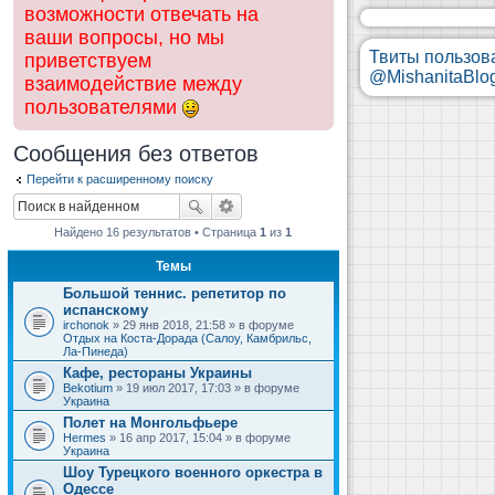
возможности отвечать на
ваши вопросы, но мы
Твиты пользов
приветствуем
@MishanitaBlo
взаимодействие между
пользователями
Сообщения без ответов
Перейти к расширенному поиску
Найдено 16 результатов • Страница
1
из
1
Темы
Большой теннис. репетитор по
испанскому
irchonok
» 29 янв 2018, 21:58 » в форуме
Отдых на Коста-Дорада (Салоу, Камбрильс,
Ла-Пинеда)
Кафе, рестораны Украины
Bekotium
» 19 июл 2017, 17:03 » в форуме
Украина
Полет на Монгольфьере
Hermes
» 16 апр 2017, 15:04 » в форуме
Украина
Шоу Турецкого военного оркестра в
Одессе