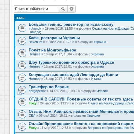
ТЕМЫ
Большой теннис. репетитор по испанскому
irchonok
» 29 янв 2018, 21:58 » в форуме
Отдых на Коста-Дорада (Са
Пинеда)
Кафе, рестораны Украины
Bekotium
» 19 июл 2017, 17:03 » в форуме
Украина
Полет на Монгольфьере
Hermes
» 16 апр 2017, 15:04 » в форуме
Украина
Шоу Турецкого военного оркестра в Одессе
Hermes
» 16 апр 2017, 15:01 » в форуме
Украина
Кочующая выставка идей Леонардо да Винчи
Hermes
» 16 апр 2017, 14:53 » в форуме
Италия
Трансфер по Вероне
sergeykitov
» 14 сен 2016, 10:45 » в форуме
Италия
ОТДЫХ В САЛОУ!!! Полезные советы от тех кто здесь 
Foxy
» 24 мар 2015, 13:29 » в форуме
Отдых на Коста-Дорада (Сало
Отзыв: Ним, Авиньон, неизвестный Монпелье и прощ
СВЛ
» 05 май 2014, 16:23 » в форуме
Франция
Онлайн-бронирование билетов на норвежский паром 
Foxy
» 11 мар 2012, 12:53 » в форуме
Вопросы по бронированию би