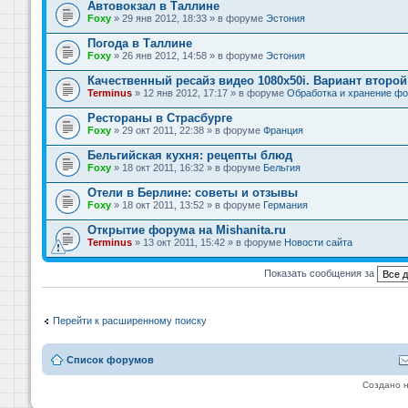
Автовокзал в Таллине
Foxy
» 29 янв 2012, 18:33 » в форуме
Эстония
Погода в Таллине
Foxy
» 26 янв 2012, 14:58 » в форуме
Эстония
Качественный ресайз видео 1080x50i. Вариант второй
Terminus
» 12 янв 2012, 17:17 » в форуме
Обработка и хранение фо
Рестораны в Страсбурге
Foxy
» 29 окт 2011, 22:38 » в форуме
Франция
Бельгийская кухня: рецепты блюд
Foxy
» 18 окт 2011, 16:32 » в форуме
Бельгия
Отели в Берлине: советы и отзывы
Foxy
» 18 окт 2011, 13:52 » в форуме
Германия
Открытие форума на Mishanita.ru
Terminus
» 13 окт 2011, 15:42 » в форуме
Новости сайта
Показать сообщения за
Перейти к расширенному поиску
Список форумов
Создано 