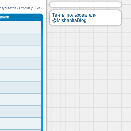
езультатов • Страница
1
из
1
Твиты пользователя
ЩЕНИЕ
@MishanitaBlog