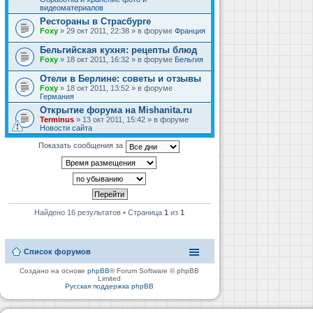
видеоматериалов
Рестораны в Страсбурге
Foxy
» 29 окт 2011, 22:38 » в форуме
Франция
Бельгийская кухня: рецепты блюд
Foxy
» 18 окт 2011, 16:32 » в форуме
Бельгия
Отели в Берлине: советы и отзывы
Foxy
» 18 окт 2011, 13:52 » в форуме
Германия
Открытие форума на Mishanita.ru
Terminus
» 13 окт 2011, 15:42 » в форуме
Новости сайта
Показать сообщения за
Найдено 16 результатов • Страница
1
из
1
Список форумов
Создано на основе
phpBB
® Forum Software © phpBB
Limited
Русская поддержка phpBB