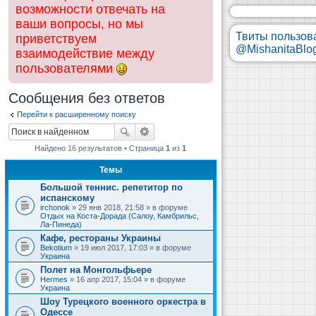
возможности отвечать на
ваши вопросы, но мы
Твиты пользов
приветствуем
@MishanitaBlo
взаимодействие между
пользователями
Сообщения без ответов
Перейти к расширенному поиску
Найдено 16 результатов • Страница
1
из
1
Темы
Большой теннис. репетитор по
испанскому
irchonok
» 29 янв 2018, 21:58 » в форуме
Отдых на Коста-Дорада (Салоу, Камбрильс,
Ла-Пинеда)
Кафе, рестораны Украины
Bekotium
» 19 июл 2017, 17:03 » в форуме
Украина
Полет на Монгольфьере
Hermes
» 16 апр 2017, 15:04 » в форуме
Украина
Шоу Турецкого военного оркестра в
Одессе