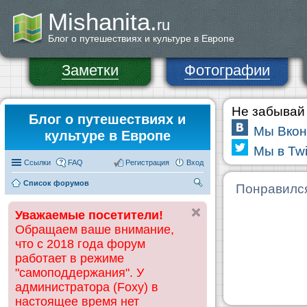
Mishanita.
ru
Блог о путешествиях и культуре в Европе
Заметки
Фотографии
Не забывай 
Блог о путешествиях и
Мы Вкон
культуре в Европе
Мы в Twi
Ссылки
FAQ
Регистрация
Вход
Список форумов
П
Понравилс
ои
Уважаемые посетители!
ск
Обращаем ваше внимание,
что с 2018 года форум
работает в режиме
"самоподдержания". У
администратора (Foxy) в
настоящее время нет