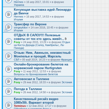
Hermes
» 16 апр 2017, 15:01 » в форуме
Украина
Кочующая выставка идей Леонардо
да Винчи
Hermes
» 16 апр 2017, 14:53 » в форуме
Италия
Трансфер по Вероне
sergeykitov
» 14 сен 2016, 10:45 » в форуме
Италия
ОТДЫХ В САЛОУ!!! Полезные
советы от тех кто здесь живёт...
В
Foxy
» 24 мар 2015, 13:29 » в форуме
Отдых
л
на Коста-Дорада (Салоу, Камбрильс, Ла-
о
Пинеда)
ж
Отзыв: Ним, Авиньон, неизвестный
е
Монпелье и прощай, Марсель
н
и
СВЛ
» 05 май 2014, 16:23 » в форуме
Франция
я
Онлайн-бронирование билетов на
норвежский паром Hurtigruten
Foxy
» 11 мар 2012, 12:53 » в форуме
Вопросы по бронированию билетов
Автовокзал в Таллине
Foxy
» 29 янв 2012, 18:33 » в форуме
Эстония
Погода в Таллине
Foxy
» 26 янв 2012, 14:58 » в форуме
Эстония
Качественный ресайз видео
1080x50i. Вариант второй
Terminus
» 12 янв 2012, 17:17 » в форуме
Обработка и хранение фото и