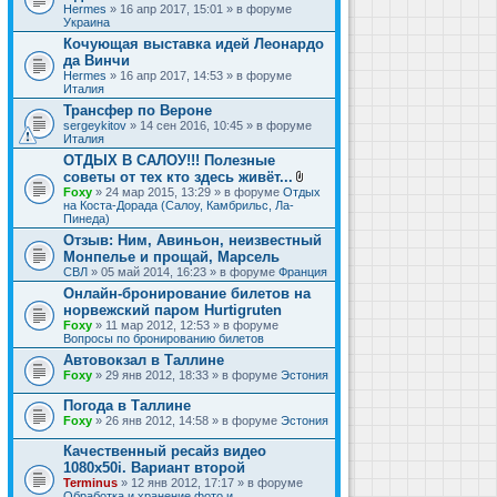
Hermes
» 16 апр 2017, 15:01 » в форуме
Украина
Кочующая выставка идей Леонардо
да Винчи
Hermes
» 16 апр 2017, 14:53 » в форуме
Италия
Трансфер по Вероне
sergeykitov
» 14 сен 2016, 10:45 » в форуме
Италия
ОТДЫХ В САЛОУ!!! Полезные
советы от тех кто здесь живёт...
В
Foxy
» 24 мар 2015, 13:29 » в форуме
Отдых
л
на Коста-Дорада (Салоу, Камбрильс, Ла-
о
Пинеда)
ж
Отзыв: Ним, Авиньон, неизвестный
е
Монпелье и прощай, Марсель
н
и
СВЛ
» 05 май 2014, 16:23 » в форуме
Франция
я
Онлайн-бронирование билетов на
норвежский паром Hurtigruten
Foxy
» 11 мар 2012, 12:53 » в форуме
Вопросы по бронированию билетов
Автовокзал в Таллине
Foxy
» 29 янв 2012, 18:33 » в форуме
Эстония
Погода в Таллине
Foxy
» 26 янв 2012, 14:58 » в форуме
Эстония
Качественный ресайз видео
1080x50i. Вариант второй
Terminus
» 12 янв 2012, 17:17 » в форуме
Обработка и хранение фото и