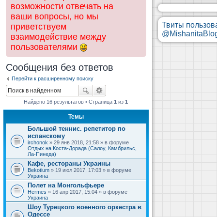
возможности отвечать на
ваши вопросы, но мы
Твиты пользов
приветствуем
@MishanitaBlo
взаимодействие между
пользователями
Сообщения без ответов
Перейти к расширенному поиску
Найдено 16 результатов • Страница
1
из
1
Темы
Большой теннис. репетитор по
испанскому
irchonok
» 29 янв 2018, 21:58 » в форуме
Отдых на Коста-Дорада (Салоу, Камбрильс,
Ла-Пинеда)
Кафе, рестораны Украины
Bekotium
» 19 июл 2017, 17:03 » в форуме
Украина
Полет на Монгольфьере
Hermes
» 16 апр 2017, 15:04 » в форуме
Украина
Шоу Турецкого военного оркестра в
Одессе