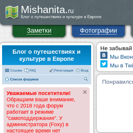
Mishanita.
ru
Блог о путешествиях и культуре в Европе
Заметки
Фотографии
Не забывай 
Блог о путешествиях и
Мы Вкон
культуре в Европе
Мы в Twi
Ссылки
FAQ
Регистрация
Вход
Список форумов
П
Понравилс
ои
Уважаемые посетители!
ск
Обращаем ваше внимание,
что с 2018 года форум
работает в режиме
"самоподдержания". У
администратора (Foxy) в
настоящее время нет