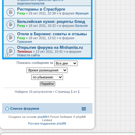
видеоматериалов
Рестораны в Страсбурге
Foxy
» 29 окт 2011, 22:38 » в форуме
Франция
Бельгийская кухня: рецепты блюд
Foxy
» 18 окт 2011, 16:32 » в форуме
Бельгия
Отели в Берлине: советы и отзывы
Foxy
» 18 окт 2011, 13:52 » в форуме
Германия
Открытие форума на Mishanita.ru
Terminus
» 13 окт 2011, 15:42 » в форуме
Новости сайта
Показать сообщения за
Найдено 16 результатов • Страница
1
из
1
Список форумов
Создано на основе
phpBB
® Forum Software © phpBB
Limited
Русская поддержка phpBB