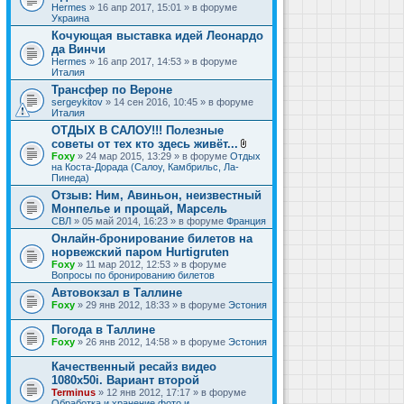
Hermes
» 16 апр 2017, 15:01 » в форуме
Украина
Кочующая выставка идей Леонардо
да Винчи
Hermes
» 16 апр 2017, 14:53 » в форуме
Италия
Трансфер по Вероне
sergeykitov
» 14 сен 2016, 10:45 » в форуме
Италия
ОТДЫХ В САЛОУ!!! Полезные
советы от тех кто здесь живёт...
В
Foxy
» 24 мар 2015, 13:29 » в форуме
Отдых
л
на Коста-Дорада (Салоу, Камбрильс, Ла-
о
Пинеда)
ж
Отзыв: Ним, Авиньон, неизвестный
е
Монпелье и прощай, Марсель
н
и
СВЛ
» 05 май 2014, 16:23 » в форуме
Франция
я
Онлайн-бронирование билетов на
норвежский паром Hurtigruten
Foxy
» 11 мар 2012, 12:53 » в форуме
Вопросы по бронированию билетов
Автовокзал в Таллине
Foxy
» 29 янв 2012, 18:33 » в форуме
Эстония
Погода в Таллине
Foxy
» 26 янв 2012, 14:58 » в форуме
Эстония
Качественный ресайз видео
1080x50i. Вариант второй
Terminus
» 12 янв 2012, 17:17 » в форуме
Обработка и хранение фото и