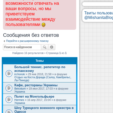
возможности отвечать на
ваши вопросы, но мы
Твиты пользов
приветствуем
@MishanitaBlo
взаимодействие между
пользователями
Сообщения без ответов
Перейти к расширенному поиску
Найдено 16 результатов • Страница
1
из
1
Темы
Большой теннис. репетитор по
испанскому
irchonok
» 29 янв 2018, 21:58 » в форуме
Отдых на Коста-Дорада (Салоу, Камбрильс,
Ла-Пинеда)
Кафе, рестораны Украины
Bekotium
» 19 июл 2017, 17:03 » в форуме
Украина
Полет на Монгольфьере
Hermes
» 16 апр 2017, 15:04 » в форуме
Украина
Шоу Турецкого военного оркестра в
Одессе