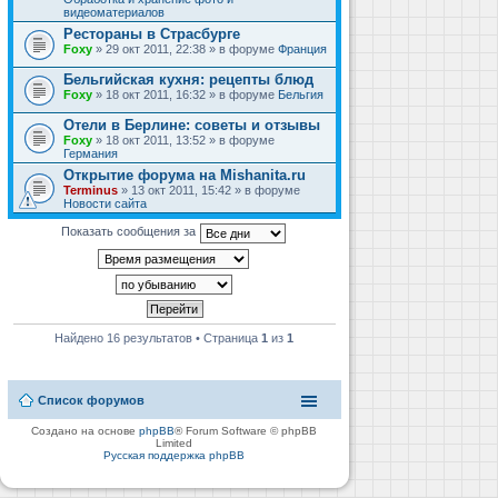
видеоматериалов
Рестораны в Страсбурге
Foxy
» 29 окт 2011, 22:38 » в форуме
Франция
Бельгийская кухня: рецепты блюд
Foxy
» 18 окт 2011, 16:32 » в форуме
Бельгия
Отели в Берлине: советы и отзывы
Foxy
» 18 окт 2011, 13:52 » в форуме
Германия
Открытие форума на Mishanita.ru
Terminus
» 13 окт 2011, 15:42 » в форуме
Новости сайта
Показать сообщения за
Найдено 16 результатов • Страница
1
из
1
Список форумов
Создано на основе
phpBB
® Forum Software © phpBB
Limited
Русская поддержка phpBB