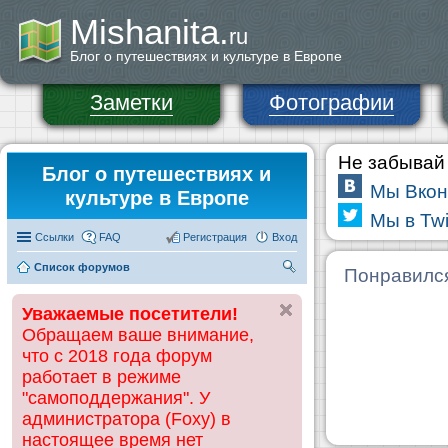
Mishanita.
ru
Блог о путешествиях и культуре в Европе
Заметки
Фотографии
Не забывай 
Блог о путешествиях и
Мы Вкон
культуре в Европе
Мы в Twi
Ссылки
FAQ
Регистрация
Вход
Список форумов
П
Понравилс
ои
Уважаемые посетители!
ск
Обращаем ваше внимание,
что с 2018 года форум
работает в режиме
"самоподдержания". У
администратора (Foxy) в
настоящее время нет