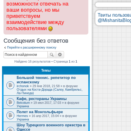
возможности отвечать на
ваши вопросы, но мы
Твиты пользов
приветствуем
@MishanitaBlo
взаимодействие между
пользователями
Сообщения без ответов
Перейти к расширенному поиску
Найдено 16 результатов • Страница
1
из
1
Темы
Большой теннис. репетитор по
испанскому
irchonok
» 29 янв 2018, 21:58 » в форуме
Отдых на Коста-Дорада (Салоу, Камбрильс,
Ла-Пинеда)
Кафе, рестораны Украины
Bekotium
» 19 июл 2017, 17:03 » в форуме
Украина
Полет на Монгольфьере
Hermes
» 16 апр 2017, 15:04 » в форуме
Украина
Шоу Турецкого военного оркестра в
Одессе