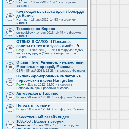
Hermes
» 16 апр 2017, 15:01 » в форуме
Украина
Кочующая выставка идей Леонардо
да Винчи
Hermes
» 16 апр 2017, 14:53 » в форуме
Италия
Трансфер по Вероне
sergeykitov
» 14 сен 2016, 10:45 » в форуме
Италия
ОТДЫХ В САЛОУ!!! Полезные
советы от тех кто здесь живёт...
В
Foxy
» 24 мар 2015, 13:29 » в форуме
Отдых
л
на Коста-Дорада (Салоу, Камбрильс, Ла-
о
Пинеда)
ж
Отзыв: Ним, Авиньон, неизвестный
е
Монпелье и прощай, Марсель
н
и
СВЛ
» 05 май 2014, 16:23 » в форуме
Франция
я
Онлайн-бронирование билетов на
норвежский паром Hurtigruten
Foxy
» 11 мар 2012, 12:53 » в форуме
Вопросы по бронированию билетов
Автовокзал в Таллине
Foxy
» 29 янв 2012, 18:33 » в форуме
Эстония
Погода в Таллине
Foxy
» 26 янв 2012, 14:58 » в форуме
Эстония
Качественный ресайз видео
1080x50i. Вариант второй
Terminus
» 12 янв 2012, 17:17 » в форуме
Обработка и хранение фото и