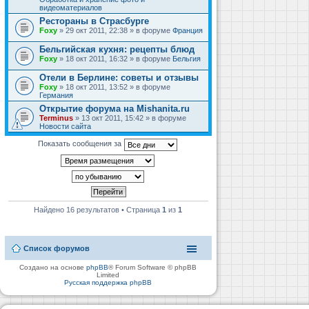
видеоматериалов
Рестораны в Страсбурге
Foxy
» 29 окт 2011, 22:38 » в форуме
Франция
Бельгийская кухня: рецепты блюд
Foxy
» 18 окт 2011, 16:32 » в форуме
Бельгия
Отели в Берлине: советы и отзывы
Foxy
» 18 окт 2011, 13:52 » в форуме
Германия
Открытие форума на Mishanita.ru
Terminus
» 13 окт 2011, 15:42 » в форуме
Новости сайта
Показать сообщения за
Найдено 16 результатов • Страница
1
из
1
Список форумов
Создано на основе
phpBB
® Forum Software © phpBB
Limited
Русская поддержка phpBB