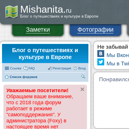
Mishanita.
ru
Блог о путешествиях и культуре в Европе
Заметки
Фотографии
Не забывай 
Блог о путешествиях и
Мы Вкон
культуре в Европе
Мы в Twi
Ссылки
FAQ
Регистрация
Вход
Список форумов
П
Понравилс
ои
Уважаемые посетители!
ск
Обращаем ваше внимание,
что с 2018 года форум
работает в режиме
"самоподдержания". У
администратора (Foxy) в
настоящее время нет