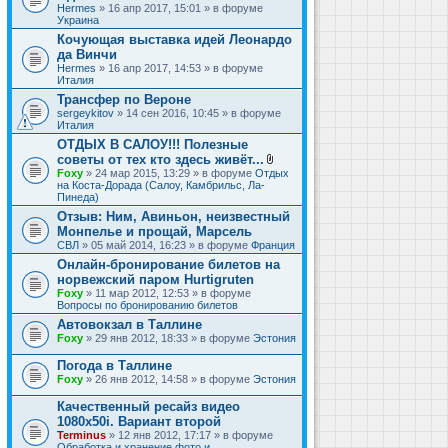
Hermes
» 16 апр 2017, 15:01 » в форуме
Украина
Кочующая выставка идей Леонардо
да Винчи
Hermes
» 16 апр 2017, 14:53 » в форуме
Италия
Трансфер по Вероне
sergeykitov
» 14 сен 2016, 10:45 » в форуме
Италия
ОТДЫХ В САЛОУ!!! Полезные
советы от тех кто здесь живёт...
В
Foxy
» 24 мар 2015, 13:29 » в форуме
Отдых
л
на Коста-Дорада (Салоу, Камбрильс, Ла-
о
Пинеда)
ж
Отзыв: Ним, Авиньон, неизвестный
е
Монпелье и прощай, Марсель
н
и
СВЛ
» 05 май 2014, 16:23 » в форуме
Франция
я
Онлайн-бронирование билетов на
норвежский паром Hurtigruten
Foxy
» 11 мар 2012, 12:53 » в форуме
Вопросы по бронированию билетов
Автовокзал в Таллине
Foxy
» 29 янв 2012, 18:33 » в форуме
Эстония
Погода в Таллине
Foxy
» 26 янв 2012, 14:58 » в форуме
Эстония
Качественный ресайз видео
1080x50i. Вариант второй
Terminus
» 12 янв 2012, 17:17 » в форуме
Обработка и хранение фото и