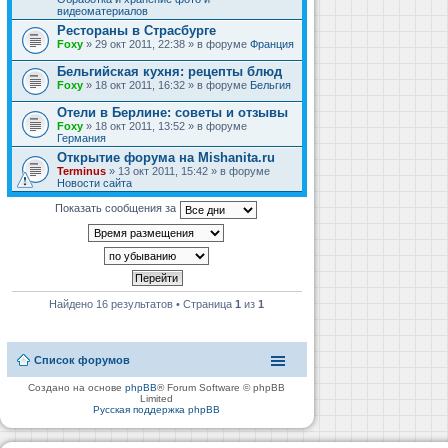
видеоматериалов
Рестораны в Страсбурге
Foxy
» 29 окт 2011, 22:38 » в форуме
Франция
Бельгийская кухня: рецепты блюд
Foxy
» 18 окт 2011, 16:32 » в форуме
Бельгия
Отели в Берлине: советы и отзывы
Foxy
» 18 окт 2011, 13:52 » в форуме
Германия
Открытие форума на Mishanita.ru
Terminus
» 13 окт 2011, 15:42 » в форуме
Новости сайта
Показать сообщения за
Найдено 16 результатов • Страница
1
из
1
Список форумов
Создано на основе
phpBB
® Forum Software © phpBB
Limited
Русская поддержка phpBB