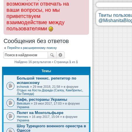
возможности отвечать на
ваши вопросы, но мы
Твиты пользов
приветствуем
@MishanitaBlo
взаимодействие между
пользователями
Сообщения без ответов
Перейти к расширенному поиску
Найдено 16 результатов • Страница
1
из
1
Темы
Большой теннис. репетитор по
испанскому
irchonok
» 29 янв 2018, 21:58 » в форуме
Отдых на Коста-Дорада (Салоу, Камбрильс,
Ла-Пинеда)
Кафе, рестораны Украины
Bekotium
» 19 июл 2017, 17:03 » в форуме
Украина
Полет на Монгольфьере
Hermes
» 16 апр 2017, 15:04 » в форуме
Украина
Шоу Турецкого военного оркестра в
Одессе