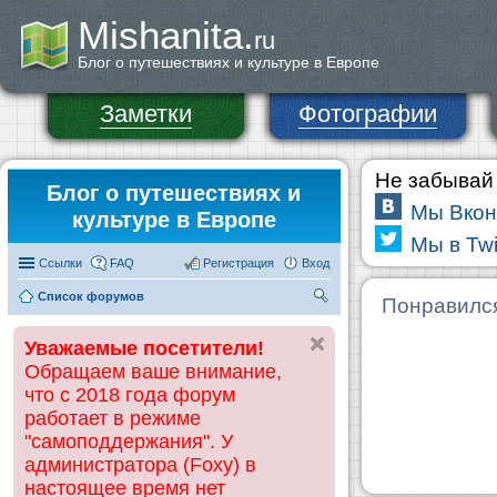
Mishanita.
ru
Блог о путешествиях и культуре в Европе
Заметки
Фотографии
Не забывай 
Блог о путешествиях и
Мы Вкон
культуре в Европе
Мы в Twi
Ссылки
FAQ
Регистрация
Вход
Список форумов
П
Понравилс
ои
Уважаемые посетители!
ск
Обращаем ваше внимание,
что с 2018 года форум
работает в режиме
"самоподдержания". У
администратора (Foxy) в
настоящее время нет